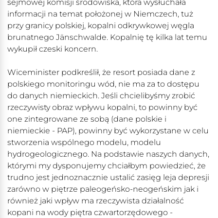
sejmowej komisji środowiska, która wysłuchała
informacji na temat położonej w Niemczech, tuż
przy granicy polskiej, kopalni odkrywkowej węgla
brunatnego Jänschwalde. Kopalnię tę kilka lat temu
wykupił czeski koncern.
Wiceminister podkreślił, że resort posiada dane z
polskiego monitoringu wód, nie ma za to dostępu
do danych niemieckich. Jeśli chcielibyśmy zrobić
rzeczywisty obraz wpływu kopalni, to powinny być
one zintegrowane ze sobą (dane polskie i
niemieckie - PAP), powinny być wykorzystane w celu
stworzenia wspólnego modelu, modelu
hydrogeologicznego. Na podstawie naszych danych,
którymi my dysponujemy chciałbym powiedzieć, że
trudno jest jednoznacznie ustalić zasięg leja depresji
zarówno w piętrze paleogeńsko-neogeńskim jak i
również jaki wpływ ma rzeczywista działalność
kopani na wody piętra czwartorzędowego -