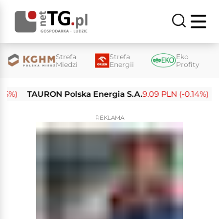
Strefa
Strefa
Eko
Miedzi
Energii
Profity
)
TAURON Polska Energia S.A.
9.09 PLN (-0.14%)
Ene
REKLAMA