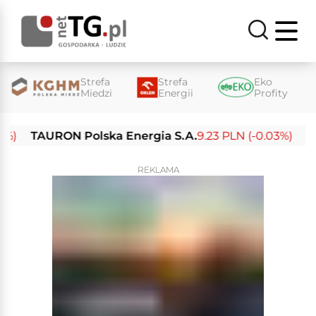
Strefa
Strefa
Eko
Miedzi
Energii
Profity
TAURON Polska Energia S.A.
9.23 PLN (-0.03%)
Enea 
REKLAMA