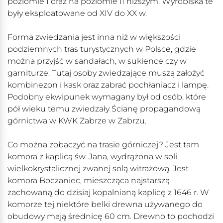
poziomie I oraz na poziomie II niższym. Wyrobiska te
były eksploatowane od XIV do XX w.
Forma zwiedzania jest inna niż w większości
podziemnych tras turystycznych w Polsce, gdzie
można przyjść w sandałach, w sukience czy w
garniturze. Tutaj osoby zwiedzające muszą założyć
kombinezon i kask oraz zabrać pochłaniacz i lampę.
Podobny ekwipunek wymagany był od osób, które
pół wieku temu zwiedzały Ścianę propagandową
górnictwa w KWK Zabrze w Zabrzu.
Co można zobaczyć na trasie górniczej? Jest tam
komora z kaplicą św. Jana, wydrążona w soli
wielkokrystalicznej zwanej solą witrażową. Jest
komora Boczaniec, mieszcząca najstarszą
zachowaną do dzisiaj kopalnianą kaplicę z 1646 r. W
komorze tej niektóre belki drewna używanego do
obudowy mają średnicę 60 cm. Drewno to pochodzi