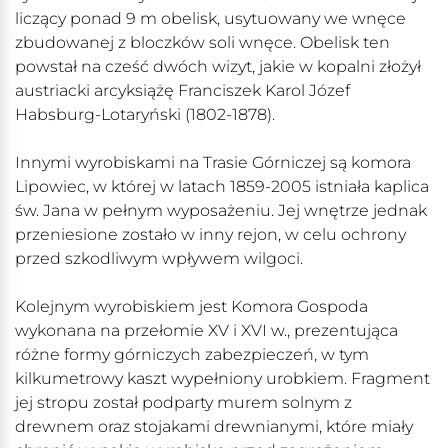
liczący ponad 9 m obelisk, usytuowany we wnęce
zbudowanej z bloczków soli wnęce. Obelisk ten
powstał na cześć dwóch wizyt, jakie w kopalni złożył
austriacki arcyksiążę Franciszek Karol Józef
Habsburg-Lotaryński (1802-1878).
Innymi wyrobiskami na Trasie Górniczej są komora
Lipowiec, w której w latach 1859-2005 istniała kaplica
św. Jana w pełnym wyposażeniu. Jej wnętrze jednak
przeniesione zostało w inny rejon, w celu ochrony
przed szkodliwym wpływem wilgoci.
Kolejnym wyrobiskiem jest Komora Gospoda
wykonana na przełomie XV i XVI w., prezentująca
różne formy górniczych zabezpieczeń, w tym
kilkumetrowy kaszt wypełniony urobkiem. Fragment
jej stropu został podparty murem solnym z
drewnem oraz stojakami drewnianymi, które miały