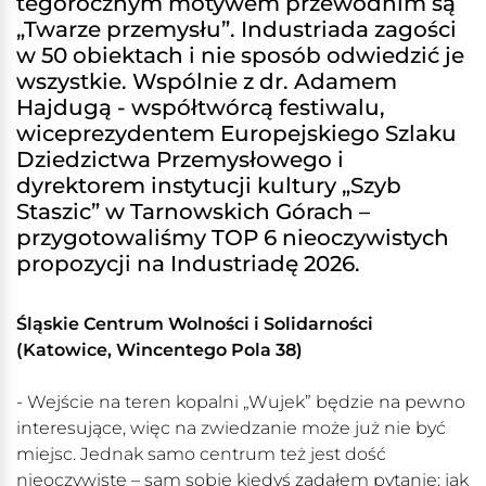
tegorocznym motywem przewodnim są
„Twarze przemysłu”. Industriada zagości
w 50 obiektach i nie sposób odwiedzić je
wszystkie. Wspólnie z dr. Adamem
Hajdugą - współtwórcą festiwalu,
wiceprezydentem Europejskiego Szlaku
Dziedzictwa Przemysłowego i
dyrektorem instytucji kultury „Szyb
Staszic” w Tarnowskich Górach –
przygotowaliśmy TOP 6 nieoczywistych
propozycji na Industriadę 2026.
Śląskie Centrum Wolności i Solidarności
(Katowice, Wincentego Pola 38)
- Wejście na teren kopalni „Wujek” będzie na pewno
interesujące, więc na zwiedzanie może już nie być
miejsc. Jednak samo centrum też jest dość
nieoczywiste – sam sobie kiedyś zadałem pytanie: jak