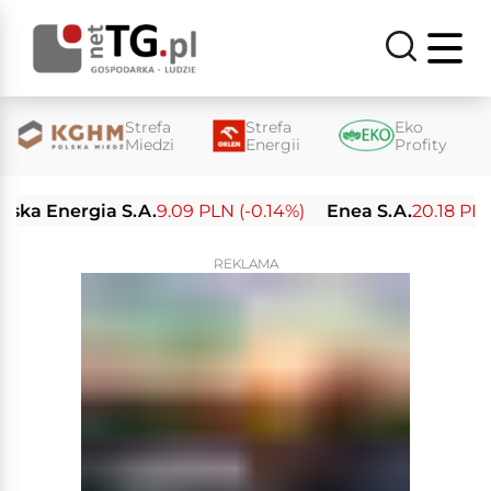
Strefa
Strefa
Eko
Miedzi
Energii
Profity
.A.
9.09 PLN (-0.14%)
Enea S.A.
20.18 PLN (-0.24%)
Lub
REKLAMA