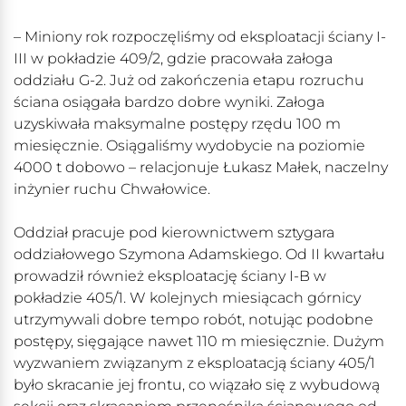
– Miniony rok rozpoczęliśmy od eksploatacji ściany I-
III w pokładzie 409/2, gdzie pracowała załoga
oddziału G-2. Już od zakończenia etapu rozruchu
ściana osiągała bardzo dobre wyniki. Załoga
uzyskiwała maksymalne postępy rzędu 100 m
miesięcznie. Osiągaliśmy wydobycie na poziomie
4000 t dobowo – relacjonuje Łukasz Małek, naczelny
inżynier ruchu Chwałowice.
Oddział pracuje pod kierownictwem sztygara
oddziałowego Szymona Adamskiego. Od II kwartału
prowadził również eksploatację ściany I-B w
pokładzie 405/1. W kolejnych miesiącach górnicy
utrzymywali dobre tempo robót, notując podobne
postępy, sięgające nawet 110 m miesięcznie. Dużym
wyzwaniem związanym z eksploatacją ściany 405/1
było skracanie jej frontu, co wiązało się z wybudową