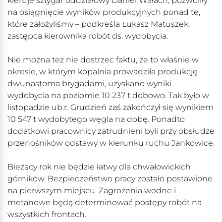
kieruje sztygar oddziałowy Daniel Wałach, pozwoliły
na osiągnięcie wyników produkcyjnych ponad te,
które założyliśmy – podkreśla Łukasz Matuszek,
zastępca kierownika robót ds. wydobycia.
Nie można też nie dostrzec faktu, że to właśnie w
okresie, w którym kopalnia prowadziła produkcję
dwunastoma brygadami, uzyskano wyniki
wydobycia na poziomie 10 237 t dobowo. Tak było w
listopadzie ub.r. Grudzień zaś zakończył się wynikiem
10 547 t wydobytego węgla na dobę. Ponadto
dodatkowi pracownicy zatrudnieni byli przy obsłudze
przenośników odstawy w kierunku ruchu Jankowice.
Bieżący rok nie będzie łatwy dla chwałowickich
górników. Bezpieczeństwo pracy zostało postawione
na pierwszym miejscu. Zagrożenia wodne i
metanowe będą determinować postępy robót na
wszystkich frontach.