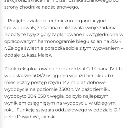
sekcji oraz skracaniem przenośnika ścianowego od
strony chodnika nadścianowego.
– Podjęte działania techniczno-organizacyjne
spowodowały, że ściana realizowała swoje zadania.
Roboty te były z góry zaplanowane i uwzględnione w
opracowanym harmonogramie biegu ścian na 2024
r. Załoga świetnie poradziła sobie z tym wyzwaniem –
dodaje Łukasz Małek.
Z kolei eksploatowana przez oddział G-1 ściana IV-IIIz
w pokładzie 408/2 osiągnęła w październiku ub.r.
miesięczny postęp rzędu 142 m oraz dobowe
wydobycie na poziomie 3500 t. W październiku
wydobyto 204 650 t węgla, co było najlepszym
wynikiem osiągniętym na wydobyciu w ubiegłym
roku. Funkcję sztygara oddziałowego w oddziale G-1
pełni Dawid Węgierski.