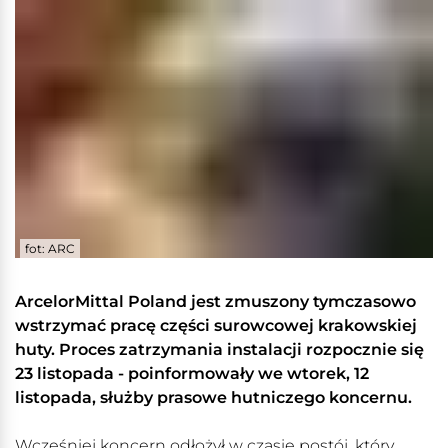
fot: ARC
ArcelorMittal Poland jest zmuszony tymczasowo
wstrzymać pracę części surowcowej krakowskiej
huty. Proces zatrzymania instalacji rozpocznie się
23 listopada - poinformowały we wtorek, 12
listopada, służby prasowe hutniczego koncernu.
Wcześniej koncern odłożył w czasie postój, który