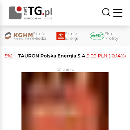
Strefa
Strefa
Eko
Miedzi
Energii
Profity
%)
TAURON Polska Energia S.A.
9.09 PLN (-0.14%)
Ene
REKLAMA