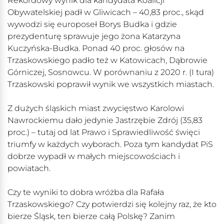
Rekordowy wynik dla kandydata Koalicji
Obywatelskiej padł w Gliwicach – 40,83 proc., skąd
wywodzi się europoseł Borys Budka i gdzie
prezydenturę sprawuje jego żona Katarzyna
Kuczyńska-Budka. Ponad 40 proc. głosów na
Trzaskowskiego padło też w Katowicach, Dąbrowie
Górniczej, Sosnowcu. W porównaniu z 2020 r. (I tura)
Trzaskowski poprawił wynik we wszystkich miastach.
Z dużych śląskich miast zwycięstwo Karolowi
Nawrockiemu dało jedynie Jastrzębie Zdrój (35,83
proc.) – tutaj od lat Prawo i Sprawiedliwość święci
triumfy w każdych wyborach. Poza tym kandydat PiS
dobrze wypadł w małych miejscowościach i
powiatach.
Czy te wyniki to dobra wróżba dla Rafała
Trzaskowskiego? Czy potwierdzi się kolejny raz, że kto
bierze Śląsk, ten bierze całą Polskę? Zanim