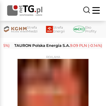
Strefa
Strefa
Eko
Miedzi
Energii
Profity
%)
TAURON Polska Energia S.A.
9.09 PLN (-0.14%)
Ene
REKLAMA