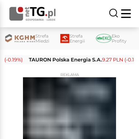
Strefa
Strefa
Eko
Miedzi
Energii
Profity
-0.19%)
TAURON Polska Energia S.A.
9.27 PLN (-0.14%)
REKLAMA