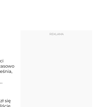
REKLAMA
ci
czasowo
eśnia,
ł się
iście