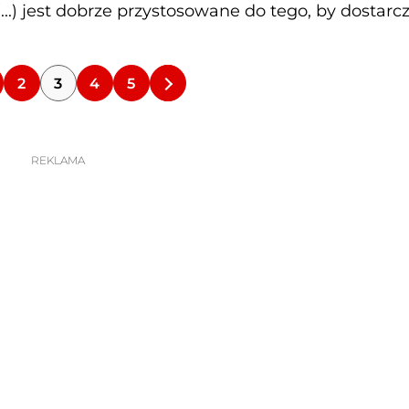
..) jest dobrze przystosowane do tego, by dostarc
2
3
4
5
REKLAMA