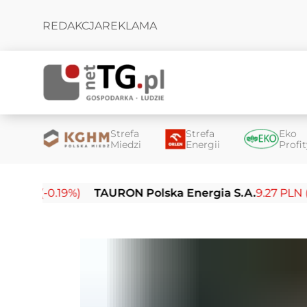
REDAKCJA
REKLAMA
Strefa
Strefa
Eko
Miedzi
Energii
Profi
(-0.19%)
TAURON Polska Energia S.A.
9.27 PLN (-0.14%