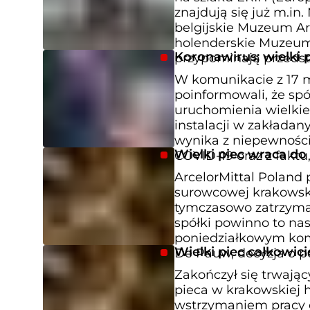
znajdują się już m.i
belgijskie Muzeum Ar
holenderskie Muzeu
Koronawirus: wielki 
przypominają przedst
W komunikacie z 17 m
poinformowali, że spó
uruchomienia wielkie
instalacji w zakładan
wynika z niepewności
Wielki piec wraca do
COVID-19 oraz z faktu,
ArcelorMittal Poland
surowcowej krakowskiej
tymczasowo zatrzyman
spółki powinno to nas
poniedziałkowym komu
Wielki piec całkowic
De Pauw, decyzja o
Zakończył się trwają
pieca w krakowskiej 
wstrzymaniem pracy cz