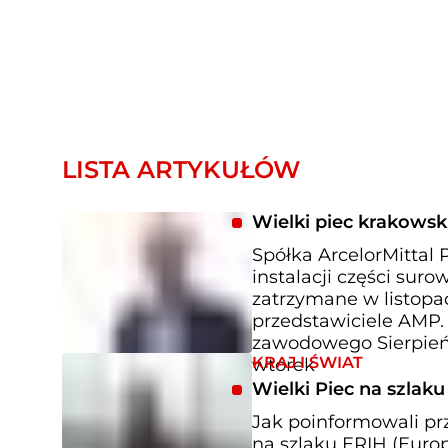
LISTA ARTYKUŁÓW
Wielki piec krakowsk
Spółka ArcelorMittal 
instalacji części sur
zatrzymane w listopad
przedstawiciele AMP.
zawodowego Sierpień 
KRAJ I ŚWIAT
wtorek
Wielki Piec na szlak
Jak poinformowali prz
na szlaku ERIH (Europ