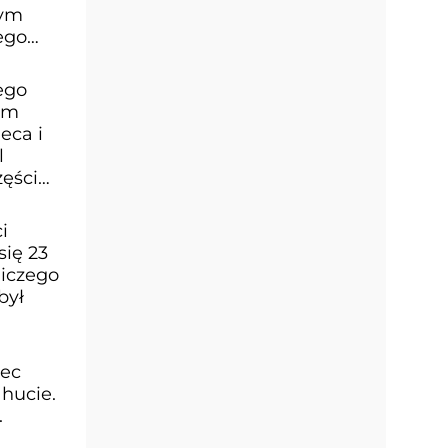
wym
ego
ego
wym
eca i
l
zęści
i
się 23
niczego
był
iec
hucie.
.