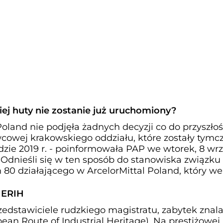
iej huty nie zostanie już uruchomiony?
Poland nie podjęła żadnych decyzji co do przyszłoś
owcowej krakowskiego oddziału, które zostały tym
zie 2019 r. - poinformowała PAP we wtorek, 8 wrz
 Odnieśli się w ten sposób do stanowiska związku
80 działającego w ArcelorMittal Poland, który we
u ERIH
edstawiciele rudzkiego magistratu, zabytek znalaz
ean Route of Industrial Heritage). Na prestiżowej l