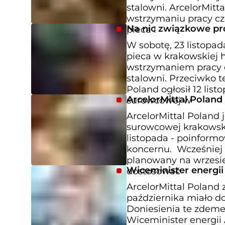
stalowni. ArcelorMitt
wstrzymaniu pracy czę
Na nic związkowe pro
pieca i
W sobotę, 23 listopad
pieca w krakowskiej 
wstrzymaniem pracy cz
stalowni. Przeciwko t
Poland ogłosił 12 lis
ArcelorMittal Poland
surowcowej w
ArcelorMittal Poland
surowcowej krakowskie
listopada - poinformo
koncernu. Wcześniej k
planowany na wrzesie
Wiceminister energii
dostosować
ArcelorMittal Poland
października miało do
Doniesienia te zdem
Wiceminister energii