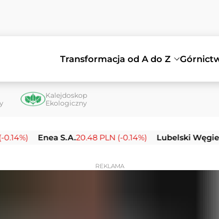
Transformacja od A do Z
Górnict
Kalejdoskop
ty
Ekologiczny
)
Enea S.A.
20.48 PLN (-0.14%)
Lubelski Węgiel Bogd
REKLAMA