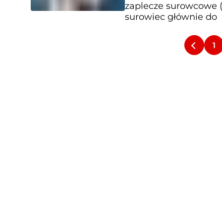
zaplecze surowcowe (.
surowiec głównie do
1