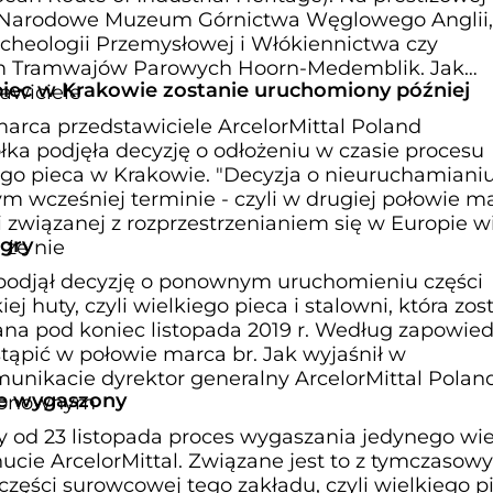
n. Narodowe Muzeum Górnictwa Węglowego Anglii,
cheologii Przemysłowej i Włókiennictwa czy
m Tramwajów Parowych Hoorn-Medemblik. Jak
piec w Krakowie zostanie uruchomiony później
awiciele
arca przedstawiciele ArcelorMittal Poland
łka podjęła decyzję o odłożeniu w czasie procesu
go pieca w Krakowie. "Decyzja o nieuruchamiani
ym wcześniej terminie - czyli w drugiej połowie ma
 związanej z rozprzestrzenianiem się w Europie w
 gry
 że nie
 podjął decyzję o ponownym uruchomieniu części
 huty, czyli wielkiego pieca i stalowni, która zos
a pod koniec listopada 2019 r. Według zapowied
tąpić w połowie marca br. Jak wyjaśnił w
nikacie dyrektor generalny ArcelorMittal Polan
ie wygaszony
 ponownym
cy od 23 listopada proces wygaszania jedynego wi
hucie ArcelorMittal. Związane jest to z tymczaso
ęści surowcowej tego zakładu, czyli wielkiego pi