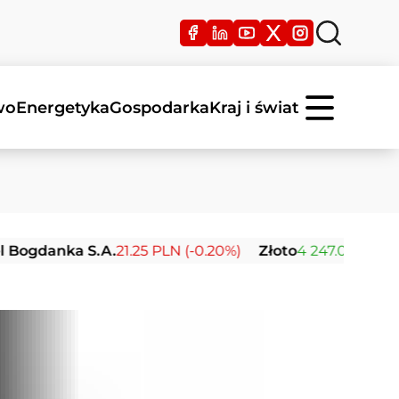
wo
Energetyka
Gospodarka
Kraj i świat
anka S.A.
21.25 PLN (-0.20%)
Złoto
4 247.04 USD (+4.15%