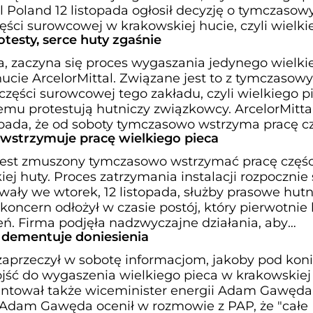
al Poland 12 listopada ogłosił decyzję o tymczaso
ści surowcowej w krakowskiej hucie, czyli wielki
testy, serce huty zgaśnie
a, zaczyna się proces wygaszania jedynego wielki
hucie ArcelorMittal. Związane jest to z tymczaso
ęści surowcowej tego zakładu, czyli wielkiego pi
emu protestują hutniczy związkowcy. ArcelorMitta
topada, że od soboty tymczasowo wstrzyma pracę c
 wstrzymuje pracę wielkiego pieca
 jest zmuszony tymczasowo wstrzymać pracę częśc
j huty. Proces zatrzymania instalacji rozpocznie 
wały we wtorek, 12 listopada, służby prasowe hut
oncern odłożył w czasie postój, który pierwotnie 
ń. Firma podjęła nadzwyczajne działania, aby
 dementuje doniesienia
 zaprzeczył w sobotę informacjom, jakoby pod kon
jść do wygaszenia wielkiego pieca w krakowskiej 
entował także wiceminister energii Adam Gawęda
 Adam Gawęda ocenił w rozmowie z PAP, że "całe