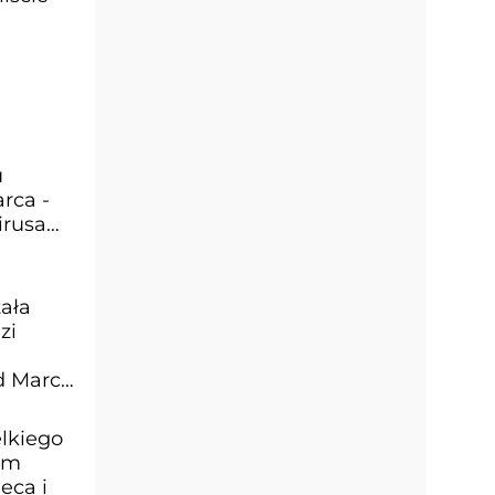
u
rca -
irusa
tała
zi
d Marc
elkiego
wym
eca i