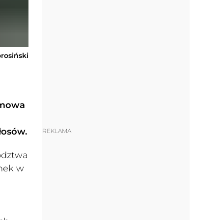
orosiński
ilmowa
łosów.
REKLAMA
wództwa
ynek w