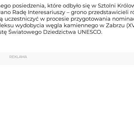
go posiedzenia, które odbyło się w Sztolni Królo
ołano Radę Interesariuszy – grono przedstawicieli 
dą uczestniczyć w procesie przygotowania nominac
leksu wydobycia węgla kamiennego w Zabrzu (XV
istę Światowego Dziedzictwa UNESCO.
REKLAMA