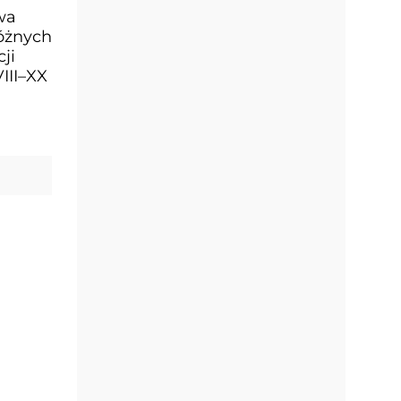
wa
różnych
ji
III–XX