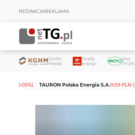
REDAKCJA
REKLAMA
Strefa
Strefa
Eko
Miedzi
Energii
Profi
-0.05%)
TAURON Polska Energia S.A.
9.09 PLN (-0.14%)