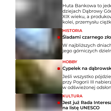
Huta Bankowa to jed
dziejach Dąbrowy Górn
XIX wieku, a produkow
kolei, przemysłu cięż
HISTORIA
Śladami czarnego zło
W najbliższych dniac
jego górniczych dziel
HOBBY
Cypelek na dąbrowskie
Jeśli wszystko pójdz
przy Pogorii III nabi
w odświeżonej odsłon
KULTURA
Jest już Rada Interes
na listę UNESCO