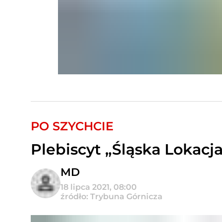
PO SZYCHCIE
Plebiscyt „Śląska Lokacj
MD
18 lipca 2021, 08:00
źródło: Trybuna Górnicza