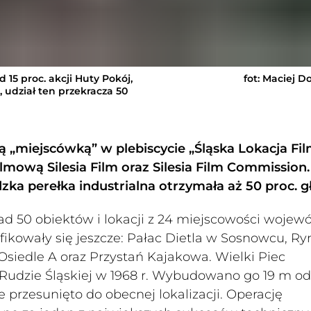
5 proc. akcji Huty Pokój,
fot: Maciej D
 udział ten przekracza 50
szą „miejscówką” w plebiscycie „Śląska Lokacja F
lmową Silesia Film oraz Silesia Film Commission.
zka perełka industrialna otrzymała aż 50 proc. g
ad 50 obiektów i lokacji z 24 miejscowości woje
lifikowały się jeszcze: Pałac Dietla w Sosnowcu, R
 Osiedle A oraz Przystań Kajakowa. Wielki Piec
 Rudzie Śląskiej w 1968 r. Wybudowano go 19 m od
e przesunięto do obecnej lokalizacji. Operację