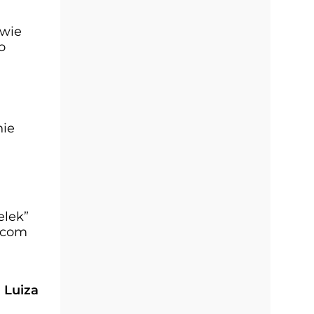
owie
o
nie
elek”
ańcom
 Luiza