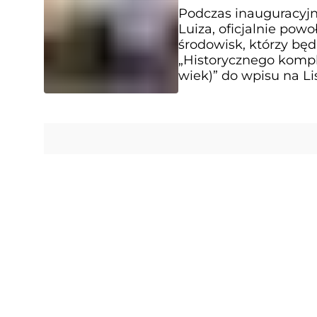
Podczas inauguracyjne
Luiza, oficjalnie pow
środowisk, którzy bę
„Historycznego komp
wiek)” do wpisu na L