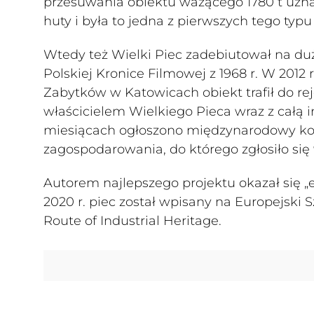
przesuwania obiektu ważącego 1780 t uzn
huty i była to jedna z pierwszych tego typu
Wtedy też Wielki Piec zadebiutował na duży
Polskiej Kronice Filmowej z 1968 r. W 201
Zabytków w Katowicach obiekt trafił do re
właścicielem Wielkiego Pieca wraz z całą i
miesiącach ogłoszono międzynarodowy kon
zagospodarowania, do którego zgłosiło się
Autorem najlepszego projektu okazał się „
2020 r. piec został wpisany na Europejsk
Route of Industrial Heritage.