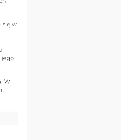
ch
 się w
u
 jego
a. W
n