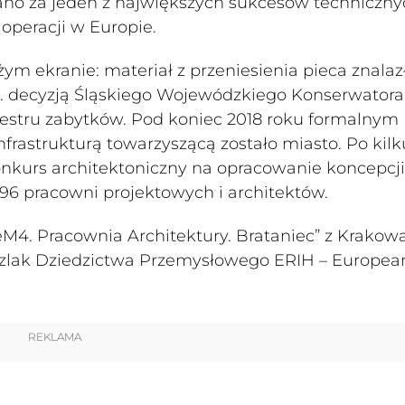
ano za jeden z największych sukcesów techniczny
 operacji w Europie.
m ekranie: materiał z przeniesienia pieca znalazł
2 r. decyzją Śląskiego Wojewódzkiego Konserwatora
jestru zabytków. Pod koniec 2018 roku formalnym
nfrastrukturą towarzyszącą zostało miasto. Po kilk
kurs architektoniczny na opracowanie koncepcji
 96 pracowni projektowych i architektów.
eM4. Pracownia Architektury. Brataniec” z Krakow
i Szlak Dziedzictwa Przemysłowego ERIH – Europea
REKLAMA