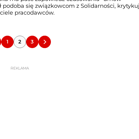
 podoba się związkowcom z Solidarności, krytyku
ciele pracodawców.
1
2
3
REKLAMA