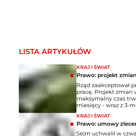
LISTA ARTYKUŁÓW
KRAJ I ŚWIAT
Prawo: projekt zmi
Rząd zaakceptował p
pracę. Projekt zmian 
maksymalny czas trw
miesięcy - wraz z 3
KRAJ I ŚWIAT
Prawo: umowy zlecen
Sejm uchwalił w czwa