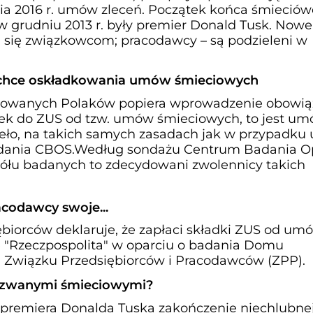
ia 2016 r. umów zleceń. Początek końca śmieció
w grudniu 2013 r. były premier Donald Tusk. Nowe
 się związkowcom; pracodawcy – są podzieleni w
chce oskładkowania umów śmieciowych
etowanych Polaków popiera wprowadzenie obowi
ek do ZUS od tzw. umów śmieciowych, to jest u
ieło, na takich samych zasadach jak w przypadk
badania CBOS.Według sondażu Centrum Badania Op
ogółu badanych to zdecydowani zwolennicy takich
acodawcy swoje...
iębiorców deklaruje, że zapłaci składki ZUS od um
sze "Rzeczpospolita" w oparciu o badania Domu
 Związku Przedsiębiorców i Pracodawców (ZPP).
 zwanymi śmieciowymi?
premiera Donalda Tuska zakończenie niechlubnej