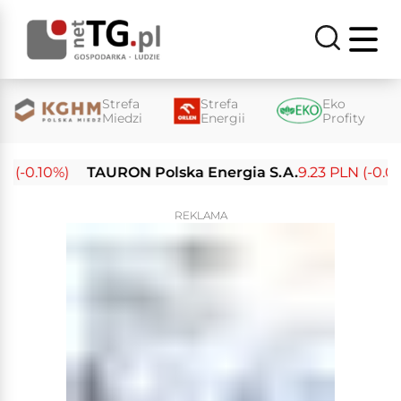
Strefa
Strefa
Eko
Miedzi
Energii
Profity
(-0.10%)
TAURON Polska Energia S.A.
9.23 PLN (-0.03%
REKLAMA