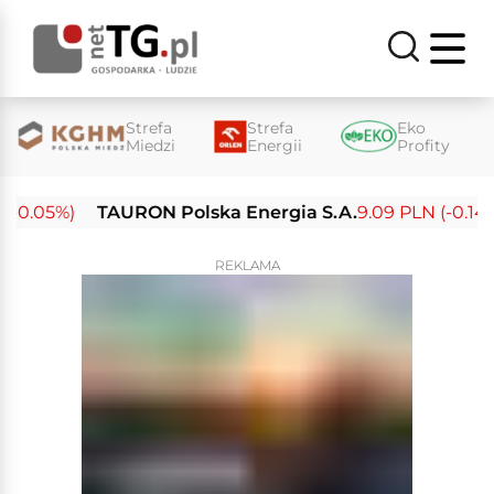
Strefa
Strefa
Eko
Miedzi
Energii
Profity
-0.05%)
TAURON Polska Energia S.A.
9.09 PLN (-0.14%)
REKLAMA