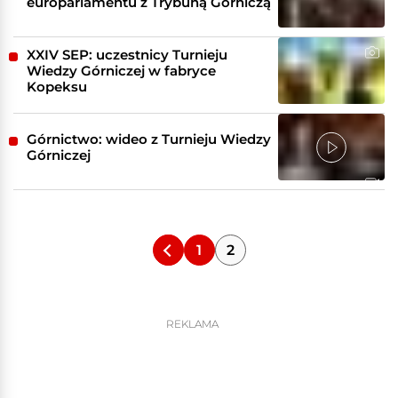
europarlamentu z Trybuną Górniczą
XXIV SEP: uczestnicy Turnieju
Wiedzy Górniczej w fabryce
Kopeksu
Górnictwo: wideo z Turnieju Wiedzy
Górniczej
1
2
REKLAMA