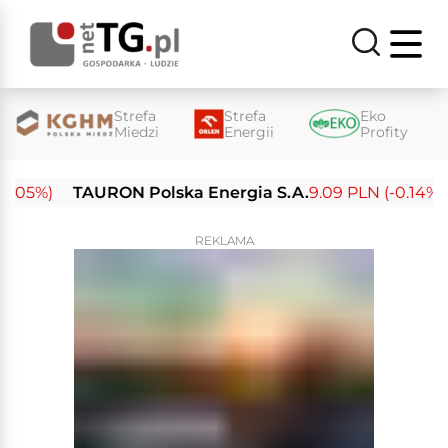
Strefa
Strefa
Eko
Miedzi
Energii
Profity
05%)
TAURON Polska Energia S.A.
9.09 PLN (-0.14%)
REKLAMA