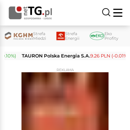
Strefa
Strefa
Eko
Miedzi
Energii
Profity
10%)
TAURON Polska Energia S.A.
9.26 PLN (-0.01%)
E
REKLAMA