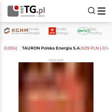
Strefa
Strefa
Eko
Miedzi
Energii
Profity
-0.05%)
TAURON Polska Energia S.A.
9.09 PLN (-0.14%)
REKLAMA