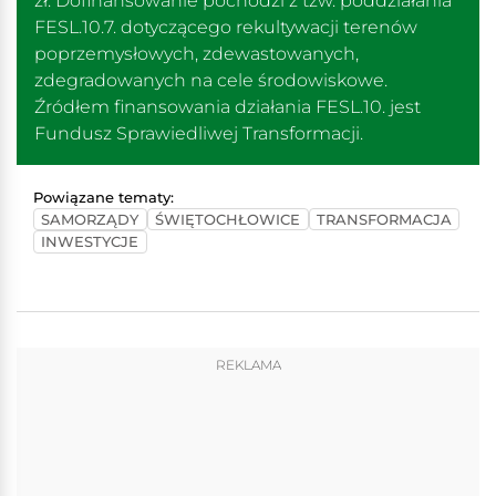
zł. Dofinansowanie pochodzi z tzw. poddziałania
FESL.10.7. dotyczącego rekultywacji terenów
poprzemysłowych, zdewastowanych,
zdegradowanych na cele środowiskowe.
Źródłem finansowania działania FESL.10. jest
Fundusz Sprawiedliwej Transformacji.
Powiązane tematy:
SAMORZĄDY
ŚWIĘTOCHŁOWICE
TRANSFORMACJA
INWESTYCJE
REKLAMA