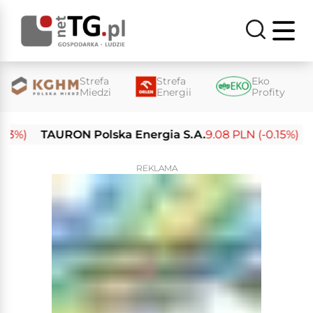
Strefa
Strefa
Eko
Miedzi
Energii
Profity
)
TAURON Polska Energia S.A.
9.08 PLN (-0.15%)
Ene
REKLAMA