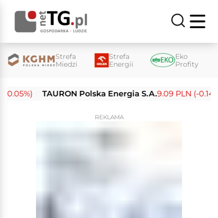
Strefa
Strefa
Eko
Miedzi
Energii
Profity
-0.05%)
TAURON Polska Energia S.A.
9.09 PLN (-0.14%)
REKLAMA