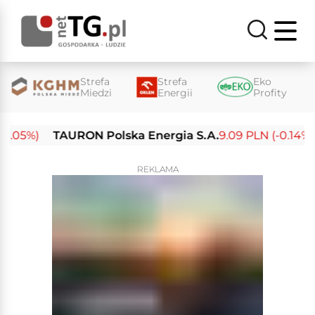
Strefa
Strefa
Eko
Miedzi
Energii
Profity
.05%)
TAURON Polska Energia S.A.
9.09 PLN (-0.14%)
REKLAMA