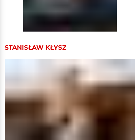
STANISŁAW KŁYSZ