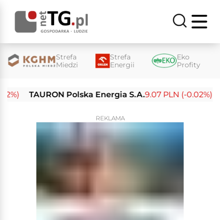
Strefa
Strefa
Eko
Miedzi
Energii
Profity
%)
TAURON Polska Energia S.A.
9.07 PLN (-0.02%)
En
REKLAMA