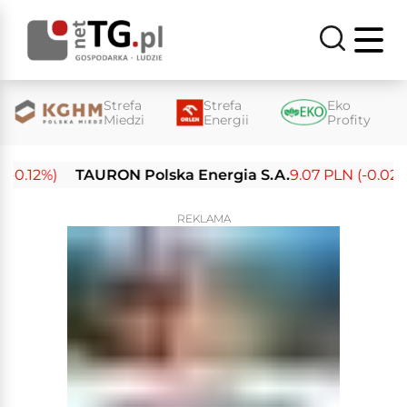
Strefa
Strefa
Eko
Miedzi
Energii
Profity
0.12%)
TAURON Polska Energia S.A.
9.07 PLN (-0.02%)
REKLAMA