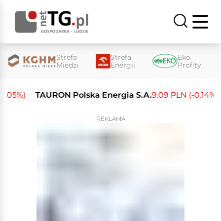
Strefa
Strefa
Eko
Miedzi
Energii
Profity
05%)
TAURON Polska Energia S.A.
9.09 PLN (-0.14%)
E
REKLAMA