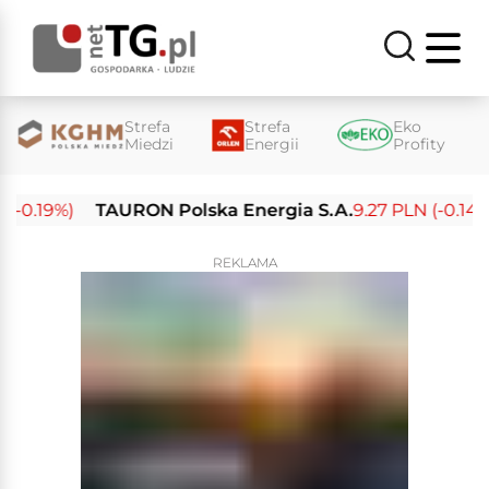
Strefa
Strefa
Eko
Miedzi
Energii
Profity
0.19%)
TAURON Polska Energia S.A.
9.27 PLN (-0.14%)
REKLAMA