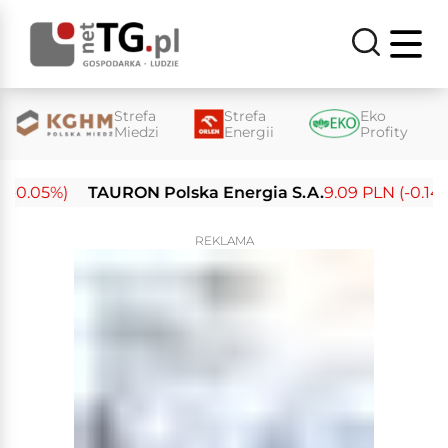
Strefa
Strefa
Eko
Miedzi
Energii
Profity
-0.05%)
TAURON Polska Energia S.A.
9.09 PLN (-0.14%)
REKLAMA