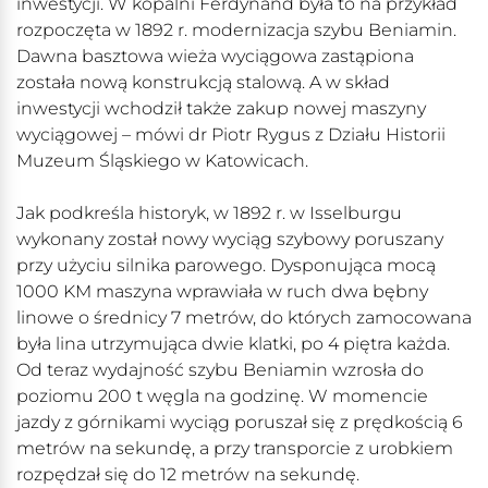
inwestycji. W kopalni Ferdynand była to na przykład
rozpoczęta w 1892 r. modernizacja szybu Beniamin.
Dawna basztowa wieża wyciągowa zastąpiona
została nową konstrukcją stalową. A w skład
inwestycji wchodził także zakup nowej maszyny
wyciągowej – mówi dr Piotr Rygus z Działu Historii
Muzeum Śląskiego w Katowicach.
Jak podkreśla historyk, w 1892 r. w Isselburgu
wykonany został nowy wyciąg szybowy poruszany
przy użyciu silnika parowego. Dysponująca mocą
1000 KM maszyna wprawiała w ruch dwa bębny
linowe o średnicy 7 metrów, do których zamocowana
była lina utrzymująca dwie klatki, po 4 piętra każda.
Od teraz wydajność szybu Beniamin wzrosła do
poziomu 200 t węgla na godzinę. W momencie
jazdy z górnikami wyciąg poruszał się z prędkością 6
metrów na sekundę, a przy transporcie z urobkiem
rozpędzał się do 12 metrów na sekundę.