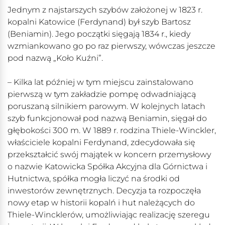
Jednym z najstarszych szybów założonej w 1823 r.
kopalni Katowice (Ferdynand) był szyb Bartosz
(Beniamin). Jego początki sięgają 1834 r., kiedy
wzmiankowano go po raz pierwszy, wówczas jeszcze
pod nazwą „Koło Kuźni”.
– Kilka lat później w tym miejscu zainstalowano
pierwszą w tym zakładzie pompę odwadniającą
poruszaną silnikiem parowym. W kolejnych latach
szyb funkcjonował pod nazwą Beniamin, sięgał do
głębokości 300 m. W 1889 r. rodzina Thiele-Winckler,
właściciele kopalni Ferdynand, zdecydowała się
przekształcić swój majątek w koncern przemysłowy
o nazwie Katowicka Spółka Akcyjna dla Górnictwa i
Hutnictwa, spółka mogła liczyć na środki od
inwestorów zewnętrznych. Decyzja ta rozpoczęła
nowy etap w historii kopalń i hut należących do
Thiele-Wincklerów, umożliwiając realizację szeregu