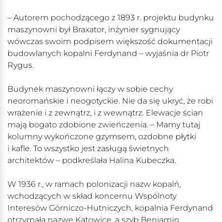
– Autorem pochodzącego z 1893 r. projektu budynku
maszynowni był Braxator, inżynier sygnujący
wówczas swoim podpisem większość dokumentacji
budowlanych kopalni Ferdynand – wyjaśnia dr Piotr
Rygus.
Budynek maszynowni łączy w sobie cechy
neoromańskie i neogotyckie. Nie da się ukryć, że robi
wrażenie i z zewnątrz, i z wewnątrz. Elewacje ścian
mają bogato zdobione zwieńczenia. – Mamy tutaj
kolumny wykończone gzymsem, ozdobne płytki
i kafle. To wszystko jest zasługą świetnych
architektów – podkreślała Halina Kubeczka.
W 1936 r., w ramach polonizacji nazw kopalń,
wchodzących w skład koncernu Wspólnoty
Interesów Górniczo-Hutniczych, kopalnia Ferdynand
otrzymała nazwę Katowice, a szyb Beniamin