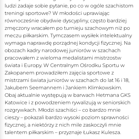
ludzi zadaje sobie pytanie, po co w ogóle szachistom
treningi sportowe? W młodości uprawiając
równocześnie obydwie dyscypliny, często bardziej
zmęczony wracałem po turnieju szachowym niż po
meczu piłkarskim. Tymczasem wysiłek intelektualny
wymaga naprawdę porządnej kondycji fizycznej. Na
obozach kadry narodowej juniorów w szachach
pracowałem z wieloma medalistami mistrzostw
świata i Europy. W Centralnym Ośrodku Sportu w
Zakopanem prowadziłem zajęcia sportowe z
mistrzami świata juniorów w szachach do lat 16 i 18,
Jakubem Seemannem i Jankiem Klimkowskim.
Obaj aktualnie występują w barwach Hetmana GKS
Katowice i z powodzeniem rywalizują w seniorskich
rozgrywkach. Młodzi szachiści – co bardzo mnie
cieszy – pokazali bardzo wysoki poziom sprawności
fizycznej, a niektórzy z nich mile zaskoczyli mnie
talentem piłkarskim – przyznaje Łukasz Kulesza.