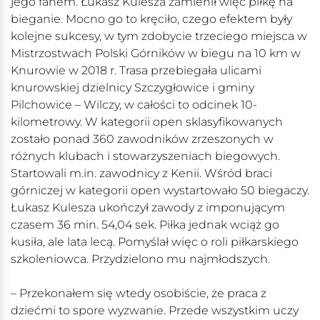
jego fanem. Łukasz Kulesza zamienił więc piłkę na
bieganie. Mocno go to kręciło, czego efektem były
kolejne sukcesy, w tym zdobycie trzeciego miejsca w
Mistrzostwach Polski Górników w biegu na 10 km w
Knurowie w 2018 r. Trasa przebiegała ulicami
knurowskiej dzielnicy Szczygłowice i gminy
Pilchowice – Wilczy, w całości to odcinek 10-
kilometrowy. W kategorii open sklasyfikowanych
zostało ponad 360 zawodników zrzeszonych w
różnych klubach i stowarzyszeniach biegowych.
Startowali m.in. zawodnicy z Kenii. Wśród braci
górniczej w kategorii open wystartowało 50 biegaczy.
Łukasz Kulesza ukończył zawody z imponującym
czasem 36 min. 54,04 sek. Piłka jednak wciąż go
kusiła, ale lata lecą. Pomyślał więc o roli piłkarskiego
szkoleniowca. Przydzielono mu najmłodszych.
– Przekonałem się wtedy osobiście, że praca z
dziećmi to spore wyzwanie. Przede wszystkim uczy