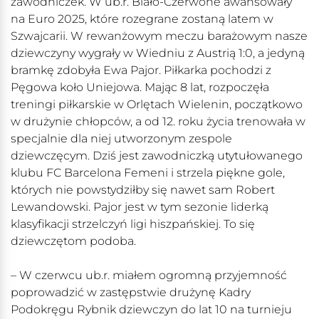
zawodniczek. W ub.r. Biało-Czerwone awansowały
na Euro 2025, które rozegrane zostaną latem w
Szwajcarii. W rewanżowym meczu barażowym nasze
dziewczyny wygrały w Wiedniu z Austrią 1:0, a jedyną
bramkę zdobyła Ewa Pajor. Piłkarka pochodzi z
Pęgowa koło Uniejowa. Mając 8 lat, rozpoczęła
treningi piłkarskie w Orlętach Wielenin, początkowo
w drużynie chłopców, a od 12. roku życia trenowała w
specjalnie dla niej utworzonym zespole
dziewczęcym. Dziś jest zawodniczką utytułowanego
klubu FC Barcelona Femeni i strzela piękne gole,
których nie powstydziłby się nawet sam Robert
Lewandowski. Pajor jest w tym sezonie liderką
klasyfikacji strzelczyń ligi hiszpańskiej. To się
dziewczętom podoba.
– W czerwcu ub.r. miałem ogromną przyjemność
poprowadzić w zastępstwie drużynę Kadry
Podokręgu Rybnik dziewczyn do lat 10 na turnieju