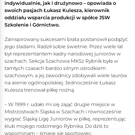
indywidualnie, jak i drużynowo – opowiada o
swoich pasjach Łukasz Kulesza, kierownik
oddziału wsparcia produkcji w spółce JSW
Szkolenie i Górnictwo.
Zainspirowany sukcesami brata postanowił podążyć
jego śladami. Radził sobie świetnie. Przez wiele lat
był reprezentantem kadry narodowej juniorów w
szachach. Sekcja Szachowa MKSz Rybnik była w
tamtych czasach bardzo silnym ośrodkiem
szachowym, a jej zawodnicy zdobywali wiele laurów
na arenie ogólnopolskiej. Jednocześnie Łukasz
Kulesza trenował piłkę nożną.
– W 1999 r. udało mi się zająć drugie miejsce w
Mistrzostwach Śląska w Szachach i równocześnie
wygrać Śląską Ligę Juniorów w piłkę, reprezentując
klub mojego rodzimego Rybnika. Do dziś to
wspominam – śmieje się sportowiec.