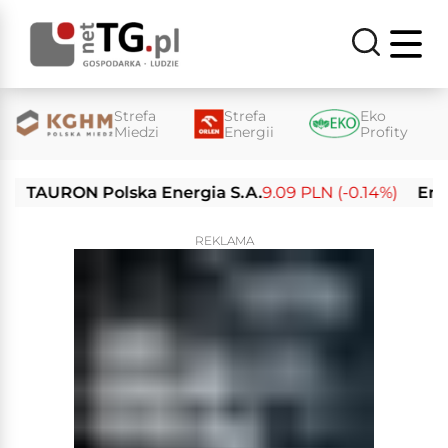
Strefa
Strefa
Eko
Miedzi
Energii
Profity
URON Polska Energia S.A.
9.09 PLN (-0.14%)
Enea S.A
REKLAMA