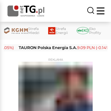
Strefa
Strefa
Eko
Miedzi
Energii
Profity
05%)
TAURON Polska Energia S.A.
9.09 PLN (-0.14%)
REKLAMA