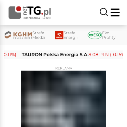
Strefa
Strefa
Eko
Miedzi
Energii
Profity
.11%)
TAURON Polska Energia S.A.
9.08 PLN (-0.15%)
REKLAMA