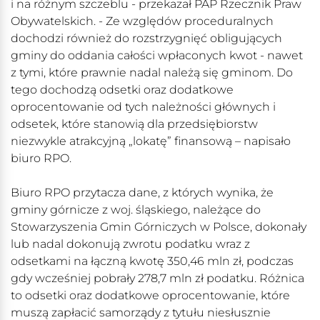
i na różnym szczeblu - przekazał PAP Rzecznik Praw
Obywatelskich. - Ze względów proceduralnych
dochodzi również do rozstrzygnięć obligujących
gminy do oddania całości wpłaconych kwot - nawet
z tymi, które prawnie nadal należą się gminom. Do
tego dochodzą odsetki oraz dodatkowe
oprocentowanie od tych należności głównych i
odsetek, które stanowią dla przedsiębiorstw
niezwykle atrakcyjną „lokatę” finansową – napisało
biuro RPO.
Biuro RPO przytacza dane, z których wynika, że
gminy górnicze z woj. śląskiego, należące do
Stowarzyszenia Gmin Górniczych w Polsce, dokonały
lub nadal dokonują zwrotu podatku wraz z
odsetkami na łączną kwotę 350,46 mln zł, podczas
gdy wcześniej pobrały 278,7 mln zł podatku. Różnica
to odsetki oraz dodatkowe oprocentowanie, które
muszą zapłacić samorządy z tytułu niesłusznie