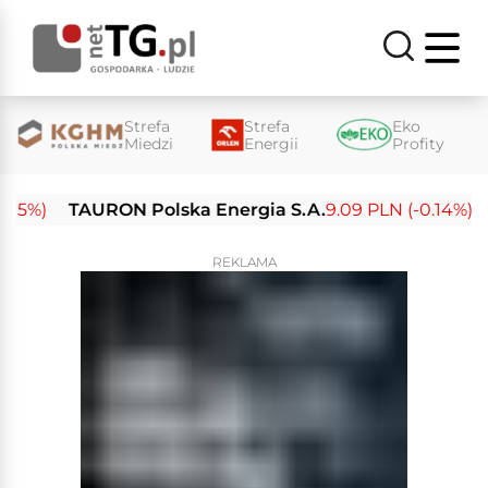
Strefa
Strefa
Eko
Miedzi
Energii
Profity
%)
TAURON Polska Energia S.A.
9.09 PLN (-0.14%)
En
REKLAMA