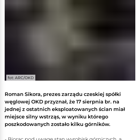
fot: ARC/OKD
Roman Sikora, prezes zarządu czeskiej spółki
węglowej OKD przyznał, że 17 sierpnia br. na
jednej z ostatnich eksploatowanych ścian miał
miejsce silny wstrząs, w wyniku którego
poszkodowanych zostało kilku górników.
- Biorąc pod uwagę stan wyrobisk górniczych, a