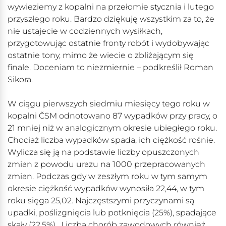
wywieziemy z kopalni na przełomie stycznia i lutego
przyszłego roku. Bardzo dziękuję wszystkim za to, że
nie ustajecie w codziennych wysiłkach,
przygotowując ostatnie fronty robót i wydobywając
ostatnie tony, mimo że wiecie o zbliżającym się
finale. Doceniam to niezmiernie – podkreślił Roman
Sikora.
W ciągu pierwszych siedmiu miesięcy tego roku w
kopalni ČSM odnotowano 87 wypadków przy pracy, o
21 mniej niż w analogicznym okresie ubiegłego roku.
Chociaż liczba wypadków spada, ich ciężkość rośnie.
Wylicza się ją na podstawie liczby opuszczonych
zmian z powodu urazu na 1000 przepracowanych
zmian. Podczas gdy w zeszłym roku w tym samym
okresie ciężkość wypadków wynosiła 22,44, w tym
roku sięga 25,02. Najczęstszymi przyczynami są
upadki, poślizgnięcia lub potknięcia (25%), spadające
skały (22,5%). Liczba chorób zawodowych również