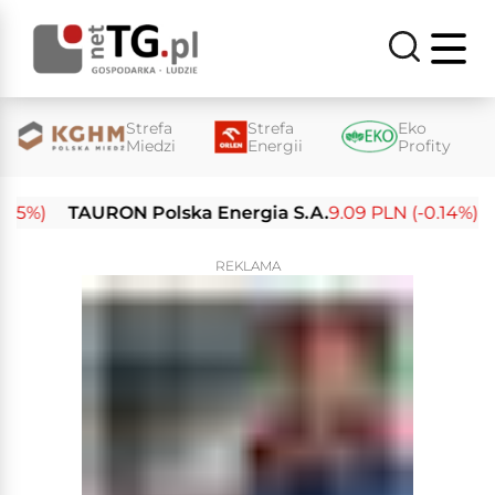
Strefa
Strefa
Eko
Miedzi
Energii
Profity
)
TAURON Polska Energia S.A.
9.09 PLN (-0.14%)
Ene
REKLAMA