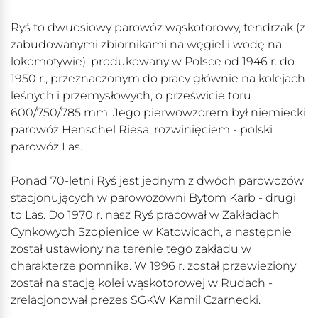
Ryś to dwuosiowy parowóz wąskotorowy, tendrzak (z
zabudowanymi zbiornikami na węgiel i wodę na
lokomotywie), produkowany w Polsce od 1946 r. do
1950 r., przeznaczonym do pracy głównie na kolejach
leśnych i przemysłowych, o prześwicie toru
600/750/785 mm. Jego pierwowzorem był niemiecki
parowóz Henschel Riesa; rozwinięciem - polski
parowóz Las.
Ponad 70-letni Ryś jest jednym z dwóch parowozów
stacjonujących w parowozowni Bytom Karb - drugi
to Las. Do 1970 r. nasz Ryś pracował w Zakładach
Cynkowych Szopienice w Katowicach, a następnie
został ustawiony na terenie tego zakładu w
charakterze pomnika. W 1996 r. został przewieziony
został na stację kolei wąskotorowej w Rudach -
zrelacjonował prezes SGKW Kamil Czarnecki.