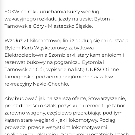
SGKW co roku uruchamia kursy według
wakacyjnego rozkładu jazdy na trasie: Bytom -
Tarnowskie Góry - Miasteczko Śląskie.
Wzdłuż 21-kilometrowej linii znajdują się m.in.: stacja
Bytom Karb Wąskotorowy, zabytkowa
Elektrociepłownia Szombierki, stary kamieniołom i
rezerwat bukowy na pograniczu Bytomia i
Tarnowskich Gór, wpisane na listę UNESCO inne
tarnogórskie podziemia pogórnicze czy zalew
rekreacyjny Nakło-Chechło.
Aby budować jak najszerszą ofertę, Stowarzyszenie,
prócz dbałości o szlak, pozyskuje i remontuje tabor -
zarówno wagony, częściowo przerabiając pod tym
kątem stare węglarki - jak i lokomotywy. Pociągi
prowadzi przede wszystkim lokomotywami
spalinowymi, głównie używanymi w ostatnich latach