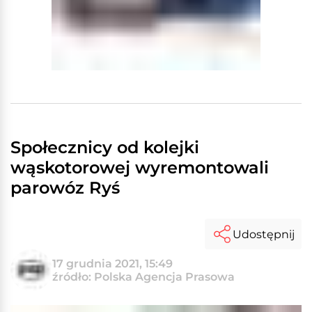
Społecznicy od kolejki
wąskotorowej wyremontowali
parowóz Ryś
Udostępnij
17 grudnia 2021, 15:49
źródło: Polska Agencja Prasowa