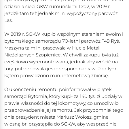
działania sieci GKW rumuńskimi Lxd2, w 2019 r.
jeździł tam też jednak m.in. wypożyczony parowóz
Las.
W 2019 r. SGKW kupiło wspólnym staraniem swoim i
bytomskiego samorządu 70-letni parowóz T49 Ryś.
Maszyna ta m.in. pracowała w Hucie Metali
Nieżelaznych Szopienice. W chwili zakupu była już
częściowo wyremontowana, jednak aby wrócić na
tory, potrzebowała jeszcze sporo napraw. Pod tym
kątem prowadzono m.in. internetową zbiórkę.
O ukończeniu remontu poinformował w piątek
samorząd Bytomia, który kupił za 140 tys. zł udziały w
prawie własności do tej lokomotywy, co umożliwiło
przeprowadzenie jej remontu. Jak przypomniał tego
dnia prezydent miasta Mariusz Wołosz, gmina
wiosną br. przystąpiła do SGKW, aby wesprzeć nie