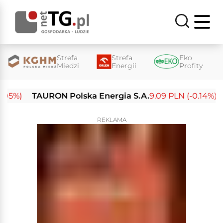
Strefa
Strefa
Eko
Miedzi
Energii
Profity
%)
TAURON Polska Energia S.A.
9.09 PLN (-0.14%)
Ene
REKLAMA