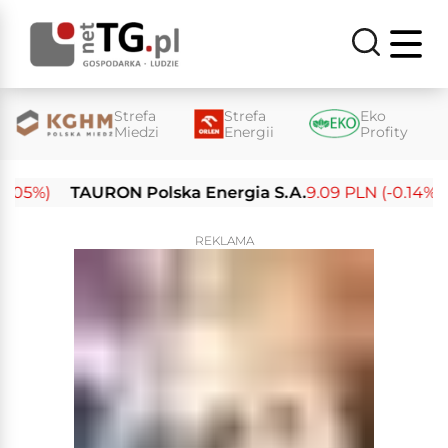
Strefa
Strefa
Eko
Miedzi
Energii
Profity
5%)
TAURON Polska Energia S.A.
9.09 PLN (-0.14%)
E
REKLAMA