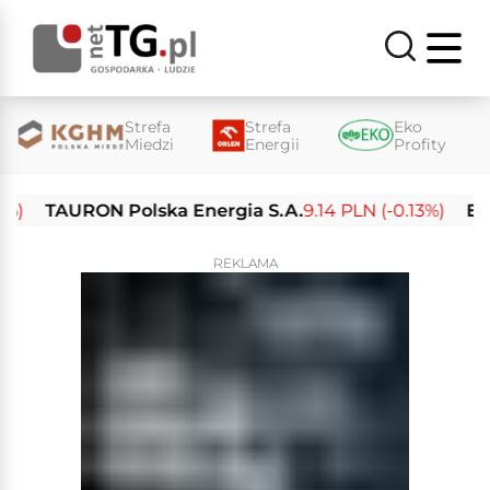
Strefa
Strefa
Eko
Miedzi
Energii
Profity
TAURON Polska Energia S.A.
9.14 PLN (-0.13%)
Enea S
REKLAMA