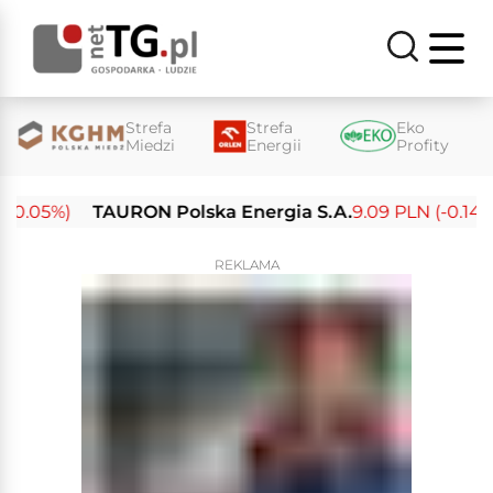
Strefa
Strefa
Eko
Miedzi
Energii
Profity
0.05%)
TAURON Polska Energia S.A.
9.09 PLN (-0.14%)
REKLAMA