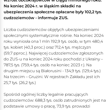
wzrost obcokrajowców w ciągu minionego roku.
Na koniec 2024 r. w śląskim składki na
ubezpieczenia społeczne opłacane były 102,2 tys.
cudzoziemców - informuje ZUS.
Liczba cudzoziemców objętych ubezpieczeniami
społecznymi systematycznie rośnie. Na koniec 2024
roku wyniosła ona 1 mln 192,9 tys. osób, w tym 480,4
tys. kobiet (40,3 proc.) oraz 712,4 tys. mężczyzn
(59,7 pproc.). Najwięcej cudzoziemców zgłoszonych
do ZUS-u na koniec 2024 roku pochodzi z Ukrainy –
787,5 tys. (759,4 tys. osób na koniec 2023 r.). Na
drugim miejscu są Białorusini - 134,9 tys. (129,4 tys.)
Na trzecim – Gruzini. W rejestrach Zakładu jest ich
25,7 tys. (26,2 tys.)
Spośród ogólnej liczby legalnie pracujących
cudzoziemców: 688,3 tys. osób zatrudnionych jest na
podstawie umowy o pracę, 73,9 tys. prowadzi