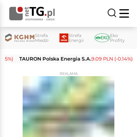
Strefa
Strefa
Eko
Miedzi
Energii
Profity
%)
TAURON Polska Energia S.A.
9.09 PLN (-0.14%)
En
REKLAMA