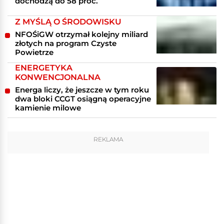
dochodzą do 58 proc.
Z MYŚLĄ O ŚRODOWISKU
NFOŚiGW otrzymał kolejny miliard
złotych na program Czyste
Powietrze
ENERGETYKA
KONWENCJONALNA
Energa liczy, że jeszcze w tym roku
dwa bloki CCGT osiągną operacyjne
kamienie milowe
REKLAMA