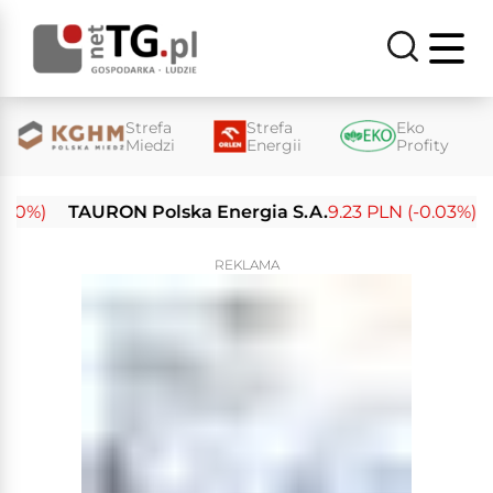
Strefa
Strefa
Eko
Miedzi
Energii
Profity
0%)
TAURON Polska Energia S.A.
9.23 PLN (-0.03%)
En
REKLAMA