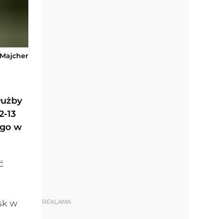
-Majcher
łużby
2-13
ego w
ć
REKLAMA
sk w