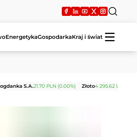
wo
Energetyka
Gospodarka
Kraj i świat
 S.A.
21.70 PLN (0.00%)
Złoto
4 295.62 USD (+1.30%)
Sr