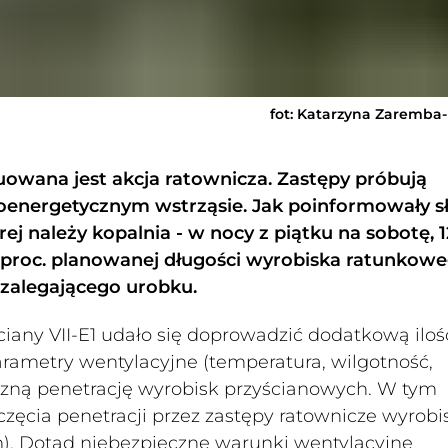
fot: Katarzyna Zaremba
wana jest akcja ratownicza. Zastępy próbują
koenergetycznym wstrząsie. Jak poinformowały s
ej należy kopalnia - w nocy z piątku na sobotę, 1
20 proc. planowanej długości wyrobiska ratunkow
 zalegającego urobku.
iany VII-E1 udało się doprowadzić dodatkową iloś
parametry wentylacyjne (temperatura, wilgotność,
czną penetrację wyrobisk przyścianowych. W tym
ęcia penetracji przez zastępy ratownicze wyrobi
 m). Dotąd niebezpieczne warunki wentylacyjne