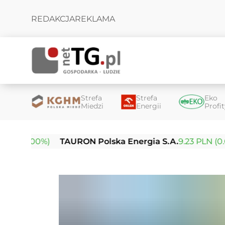
REDAKCJA
REKLAMA
Strefa
Strefa
Eko
Miedzi
Energii
Profi
00%)
TAURON Polska Energia S.A.
9.23 PLN (0.00%)
E