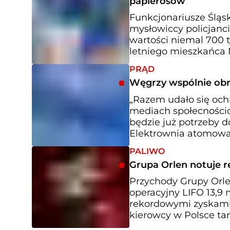
papierosów
Funkcjonariusze Ślą
mysłowiccy policjanci
wartości niemal 700 t
letniego mieszkańca 
PRĄD
Węgrzy wspólnie obr
„Razem udało się ochr
mediach społecnościo
będzie już potrzeby d
Elektrownia atomowa 
PALIWO
Grupa Orlen notuje 
Przychody Grupy Orlen
operacyjny LIFO 13,9 
rekordowymi zyskami 
kierowcy w Polsce tan