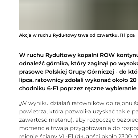
Akcja w ruchu Rydułtowy trwa od czwartku, 11 lipca
W ruchu Rydułtowy kopalni ROW kontynuo
odnaleźć górnika, który zaginął po wyso
prasowe Polskiej Grupy Górniczej - do któr
lipca, ratownicy zdołali wykonać około 
chodniku 6-E1 poprzez ręczne wybieranie
„W wyniku działań ratowników do rejonu śc
powietrza, która pozwoliła uzyskać takie 
zawartość metanu), aby rozpocząć bezpie
momencie trwają przygotowania do rozpocz
rejonie ściany VII-E1 (długości około 2300