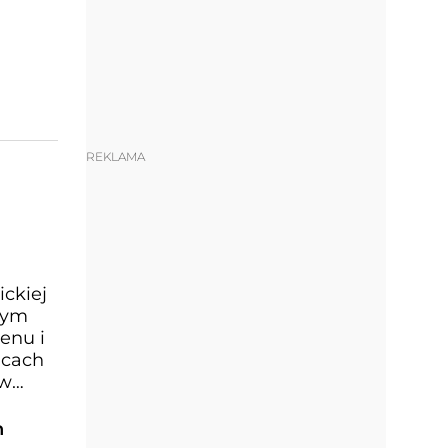
REKLAMA
ickiej
wym
enu i
icach
 w
h