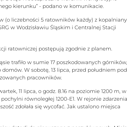
anego kierunku” - podano w komunikacie.
w (o liczebności 5 ratowników każdy) z kopalnian
SRG w Wodzisławiu Śląskim i Centralnej Stacji
ji ratowniczej postępują zgodnie z planem.
ząsie trafiło w sumie 17 poszkodowanych górników
do domów. W sobotę, 13 lipca, przed południem pod
alizowanych pracowników.
rtek, 11 lipca, o godz. 8.16 na poziomie 1200 m, w
j pochylni równoległej 1200-E1. W rejonie zdarzeni
szość zdołała się wycofać. Jak ustalono miejsca