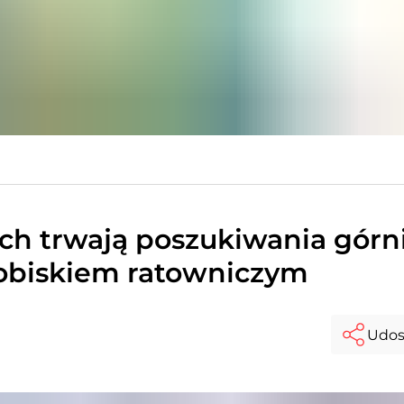
h trwają poszukiwania górni
robiskiem ratowniczym
Udos