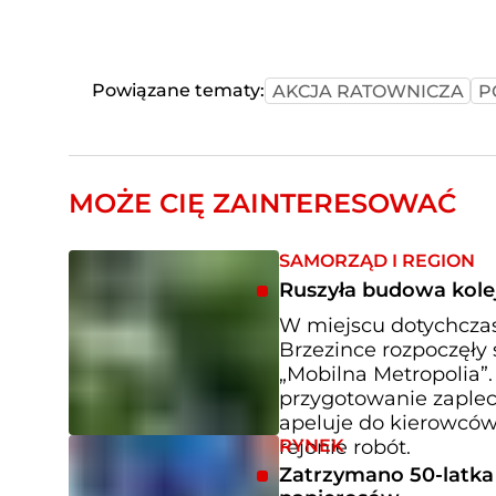
Powiązane tematy:
AKCJA RATOWNICZA
P
MOŻE CIĘ ZAINTERESOWAĆ
SAMORZĄD I REGION
Ruszyła budowa kole
W miejscu dotychczaso
Brzezince rozpoczęł
„Mobilna Metropolia”.
przygotowanie zaplec
apeluje do kierowców
RYNEK
rejonie robót.
Zatrzymano 50-latka z