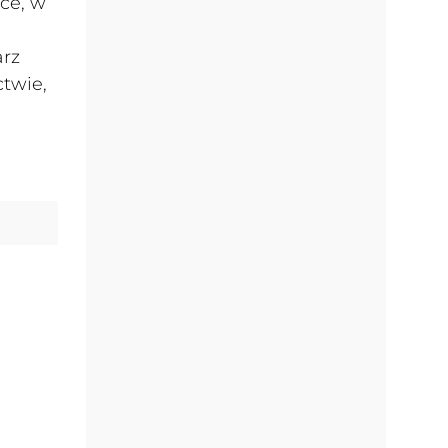
ce, w
arz
ctwie,