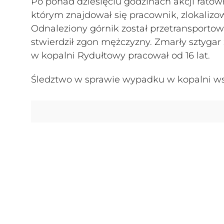
Po ponad dziesięciu godzinach akcji ratow
którym znajdował się pracownik, zlokalizo
Odnaleziony górnik został przetransportow
stwierdził zgon mężczyzny. Zmarły sztygar 
w kopalni Rydułtowy pracował od 16 lat.
Śledztwo w sprawie wypadku w kopalni ws