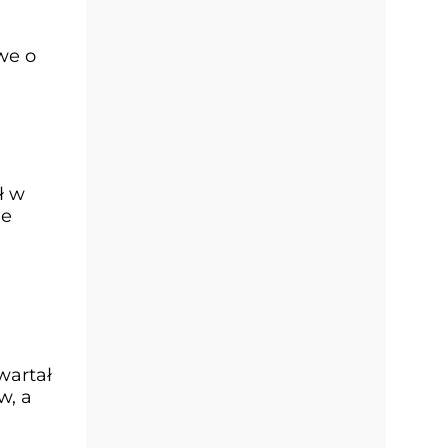
we o
ł w
ie
.
wartał
w, a