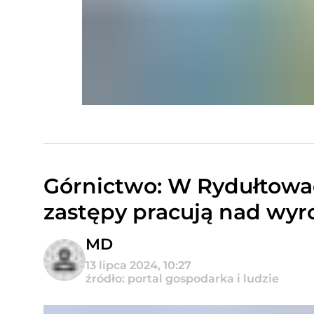
Górnictwo: W Rydułtowac
zastępy pracują nad wy
MD
13 lipca 2024, 10:27
źródło: portal gospodarka i ludzie