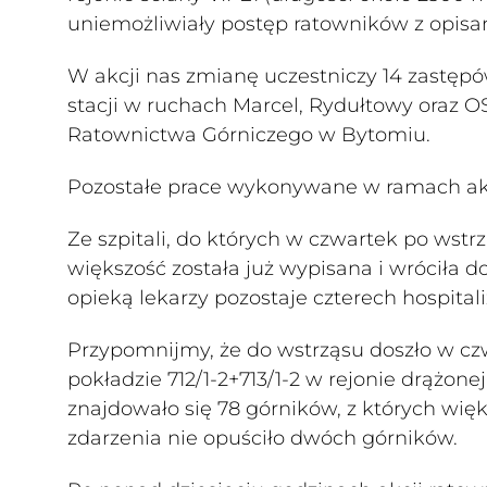
uniemożliwiały postęp ratowników z opis
W akcji nas zmianę uczestniczy 14 zastępó
stacji w ruchach Marcel, Rydułtowy oraz O
Ratownictwa Górniczego w Bytomiu.
Pozostałe prace wykonywane w ramach akc
Ze szpitali, do których w czwartek po wstr
większość została już wypisana i wróciła 
opieką lekarzy pozostaje czterech hospit
Przypomnijmy, że do wstrząsu doszło w czwa
pokładzie 712/1-2+713/1-2 w rejonie drążone
znajdowało się 78 górników, z których więk
zdarzenia nie opuściło dwóch górników.