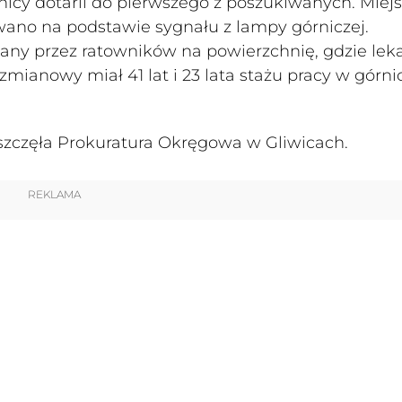
nicy dotarli do pierwszego z poszukiwanych. Miejs
wano na podstawie sygnału z lampy górniczej.
any przez ratowników na powierzchnię, gdzie lek
zmianowy miał 41 lat i 23 lata stażu pracy w górni
zczęła Prokuratura Okręgowa w Gliwicach.
REKLAMA