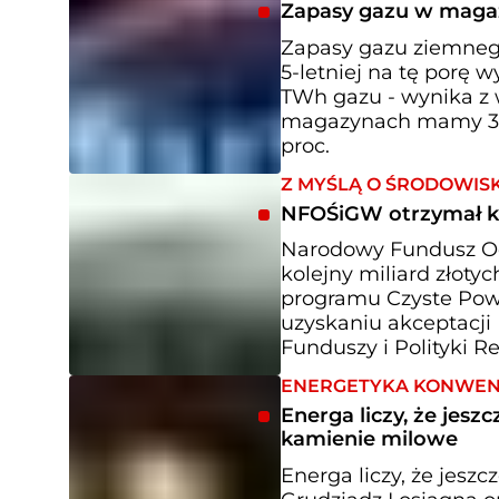
Zapasy gazu w magaz
Zapasy gazu ziemneg
5-letniej na tę porę 
TWh gazu - wynika z w
magazynach mamy 31,8
proc.
Z MYŚLĄ O ŚRODOWIS
NFOŚiGW otrzymał ko
Narodowy Fundusz Oc
kolejny miliard złot
programu Czyste Powi
uzyskaniu akceptacji 
Funduszy i Polityki Re
ENERGETYKA KONWE
Energa liczy, że jes
kamienie milowe
Energa liczy, że jesz