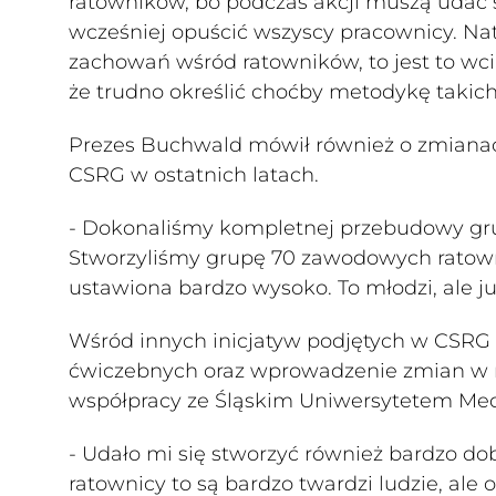
ratowników, bo podczas akcji muszą udać s
wcześniej opuścić wszyscy pracownicy. Nat
zachowań wśród ratowników, to jest to wci
że trudno określić choćby metodykę takic
Prezes Buchwald mówił również o zmianac
CSRG w ostatnich latach.
- Dokonaliśmy kompletnej przebudowy grup
Stworzyliśmy grupę 70 zawodowych ratowni
ustawiona bardzo wysoko. To młodzi, ale j
Wśród innych inicjatyw podjętych w CSRG
ćwiczebnych oraz wprowadzenie zmian w 
współpracy ze Śląskim Uniwersytetem Me
- Udało mi się stworzyć również bardzo do
ratownicy to są bardzo twardzi ludzie, ale 