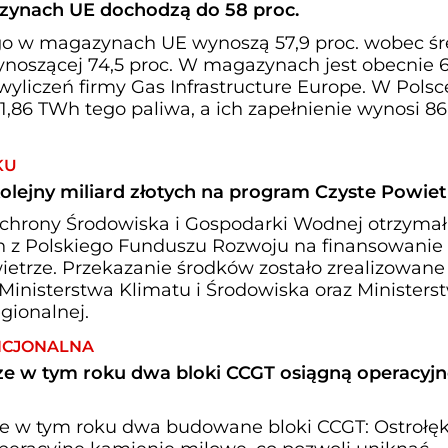
ynach UE dochodzą do 58 proc.
o w magazynach UE wynoszą 57,9 proc. wobec śr
wynoszącej 74,5 proc. W magazynach jest obecnie 
yliczeń firmy Gas Infrastructure Europe. W Polsc
6 TWh tego paliwa, a ich zapełnienie wynosi 86
KU
lejny miliard złotych na program Czyste Powiet
hrony Środowiska i Gospodarki Wodnej otrzymał
ych z Polskiego Funduszu Rozwoju na finansowanie
etrze. Przekazanie środków zostało zrealizowane
Ministerstwa Klimatu i Środowiska oraz Ministers
gionalnej.
NCJONALNA
zcze w tym roku dwa bloki CCGT osiągną operacyj
cze w tym roku dwa budowane bloki CCGT: Ostrołęk