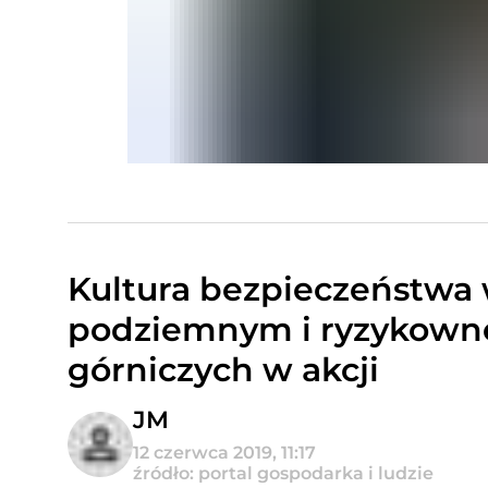
Kultura bezpieczeństwa 
podziemnym i ryzykown
górniczych w akcji
JM
12 czerwca 2019, 11:17
źródło: portal gospodarka i ludzie