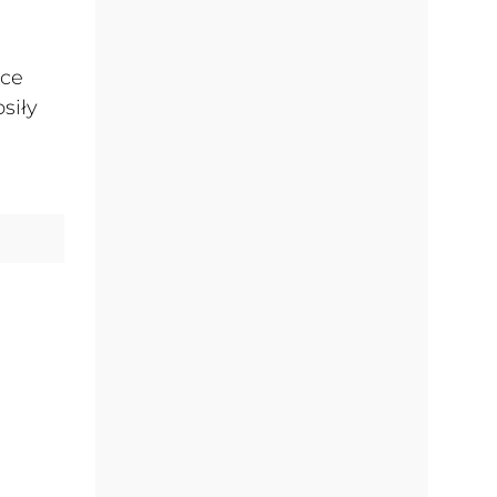
wce
siły