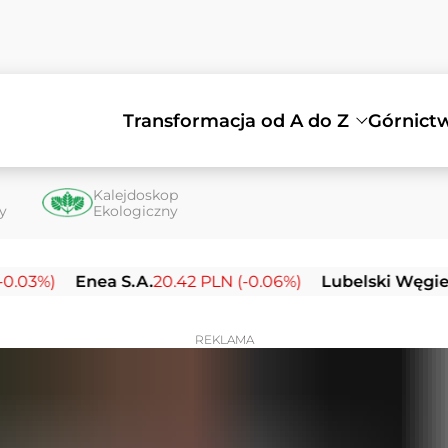
Transformacja od A do Z
Górnict
Kalejdoskop
ty
Ekologiczny
Enea S.A.
20.42 PLN (-0.06%)
Lubelski Węgiel Bogda
REKLAMA