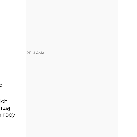
REKLAMA
ć
ich
rzej
a ropy