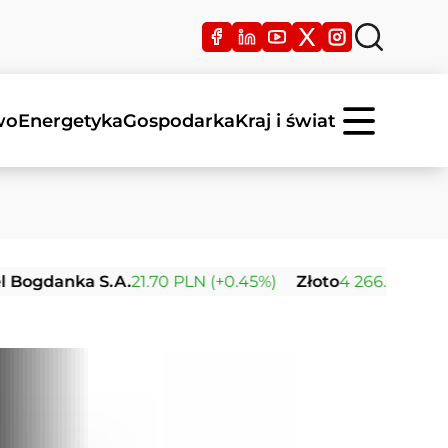
wo
Energetyka
Gospodarka
Kraj i świat
nka S.A.
21.70 PLN (+0.45%)
Złoto
4 266.13 USD (+0.61%)