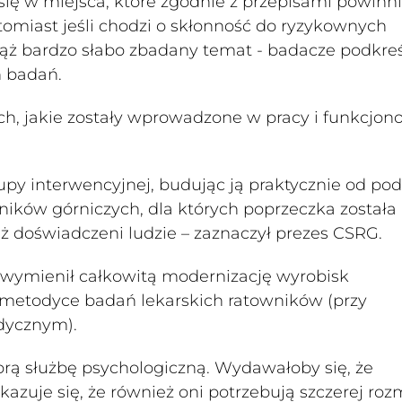
ię w miejsca, które zgodnie z przepisami powinni
omiast jeśli chodzi o skłonność do ryzykownych
ąż bardzo słabo zbadany temat - badacze podkreś
h badań.
h, jakie zostały wprowadzone w pracy i funkcjon
y interwencyjnej, budując ją praktycznie od pod
ków górniczych, dla których poprzeczka została
uż doświadczeni ludzie – zaznaczył prezes CSRG.
 wymienił całkowitą modernizację wyrobisk
metodyce badań lekarskich ratowników (przy
dycznym).
brą służbę psychologiczną. Wydawałoby się, że
okazuje się, że również oni potrzebują szczerej ro