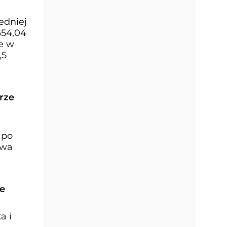
edniej
654,04
e w
,5
rze
 po
twa
ne
a i