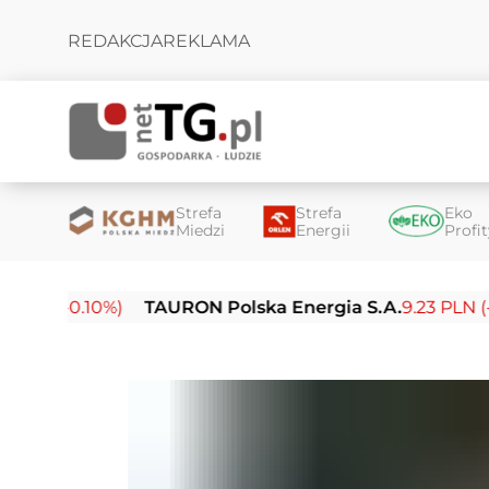
REDAKCJA
REKLAMA
Strefa
Strefa
Eko
Miedzi
Energii
Profi
-0.10%)
TAURON Polska Energia S.A.
9.23 PLN (-0.03%)