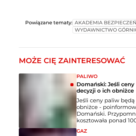
Powiązane tematy:
AKADEMIA BEZPIECZE
WYDAWNICTWO GÓRNI
MOŻE CIĘ ZAINTERESOWAĆ
PALIWO
Domański: Jeśli cen
decyzji o ich obniżce
Jeśli ceny paliw będą
obniżce - poinformow
Domański. Przypomni
kosztowała ponad 100
GAZ