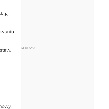
lają,
owaniu
REKLAMA
staw.
zmowy.