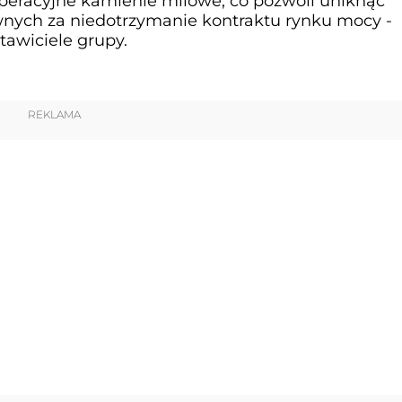
operacyjne kamienie milowe, co pozwoli uniknąć
nych za niedotrzymanie kontraktu rynku mocy -
tawiciele grupy.
REKLAMA