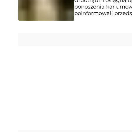
Grudziądz I osiągną 
ponoszenia kar umow
poinformowali przeds