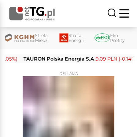
Strefa
Strefa
Eko
Miedzi
Energii
Profity
05%)
TAURON Polska Energia S.A.
9.09 PLN (-0.14%)
REKLAMA