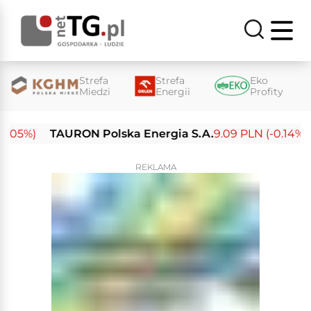
Strefa
Strefa
Eko
Miedzi
Energii
Profity
5%)
TAURON Polska Energia S.A.
9.09 PLN (-0.14%)
En
REKLAMA