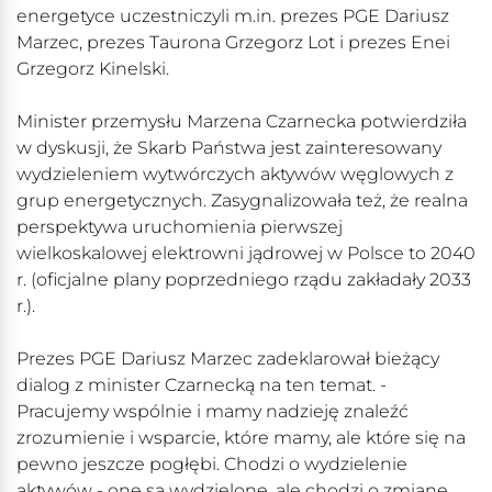
energetyce uczestniczyli m.in. prezes PGE Dariusz
Marzec, prezes Taurona Grzegorz Lot i prezes Enei
Grzegorz Kinelski.
Minister przemysłu Marzena Czarnecka potwierdziła
w dyskusji, że Skarb Państwa jest zainteresowany
wydzieleniem wytwórczych aktywów węglowych z
grup energetycznych. Zasygnalizowała też, że realna
perspektywa uruchomienia pierwszej
wielkoskalowej elektrowni jądrowej w Polsce to 2040
r. (oficjalne plany poprzedniego rządu zakładały 2033
r.).
Prezes PGE Dariusz Marzec zadeklarował bieżący
dialog z minister Czarnecką na ten temat. -
Pracujemy wspólnie i mamy nadzieję znaleźć
zrozumienie i wsparcie, które mamy, ale które się na
pewno jeszcze pogłębi. Chodzi o wydzielenie
aktywów - one są wydzielone, ale chodzi o zmianę