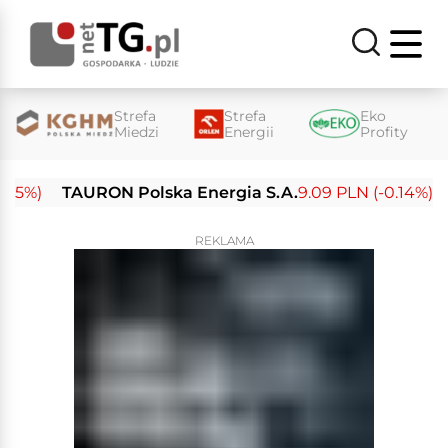
Strefa
Strefa
Eko
Miedzi
Energii
Profity
%)
TAURON Polska Energia S.A.
9.09 PLN (-0.14%)
Ene
REKLAMA