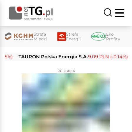
Strefa
Strefa
Eko
Miedzi
Energii
Profity
%)
TAURON Polska Energia S.A.
9.09 PLN (-0.14%)
En
REKLAMA