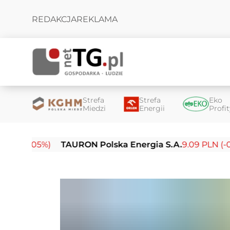
REDAKCJA
REKLAMA
Strefa
Strefa
Eko
Miedzi
Energii
Profi
.05%)
TAURON Polska Energia S.A.
9.09 PLN (-0.14%)