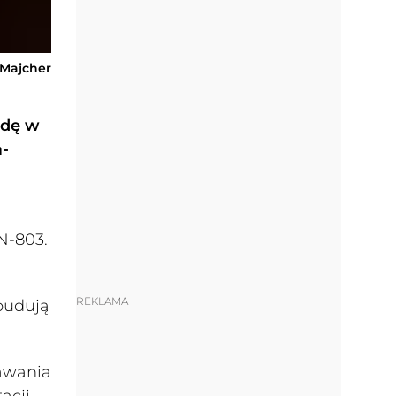
-Majcher
odę w
a-
N-803.
REKLAMA
budują
tawania
acji