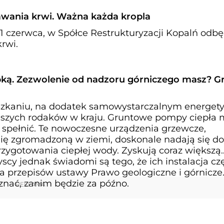
wania krwi. Ważna każda kropla
11 czerwca, w Spółce Restrukturyzacji Kopalń odbę
rwi.
ką. Zezwolenie od nadzoru górniczego masz? Gr
kaniu, na dodatek samowystarczalnym energety
naszych rodaków w kraju. Gruntowe pompy ciepła
a spełnić. Te nowoczesne urządzenia grzewcze,
ię zgromadzoną w ziemi, doskonale nadają się do
zygotowania ciepłej wody. Zyskują coraz większą
scy jednak świadomi są tego, że ich instalacja cz
przepisów ustawy Prawo geologiczne i górnicze
znać, zanim będzie za późno.
REKLAMA