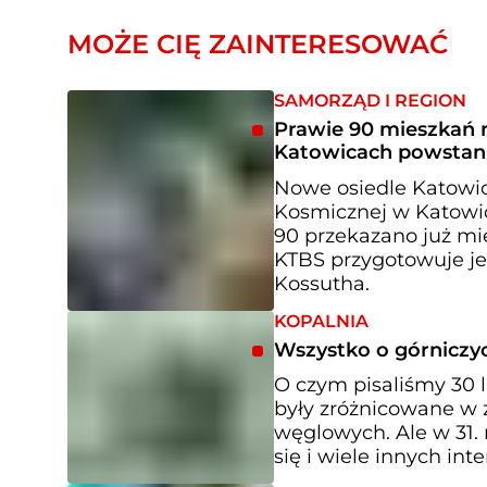
MOŻE CIĘ ZAINTERESOWAĆ
SAMORZĄD I REGION
Prawie 90 mieszkań n
Katowicach powstani
Nowe osiedle Katowi
Kosmicznej w Katowic
90 przekazano już mi
KTBS przygotowuje je
Kossutha.
KOPALNIA
Wszystko o górniczyc
O czym pisaliśmy 30 
były zróżnicowane w z
węglowych. Ale w 31. 
się i wiele innych in