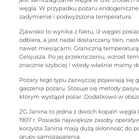
węgla. W przypadku pożaru endogenicznego
zadymienie i podwyższona temperatura.
Zjawisko to wynika z faktu, iż węgiel posiad
odbiera, a jest nadal dostarczany tlen, na
nawet miesiącami. Graniczną temperaturą je
Celsjusza. Po jej przekroczeniu, wzrost te
znacznie szybciej i wtedy właśnie mamy d
Pożary tego typu zazwyczaj pojawiają się
gaszenia pożaru. Stosuje się metody pasy
którym wystąpił pożar. Dodatkowo w obszar
ZG Janina to jedna z dwóch kopalń węgla
1907 r. Posiada największe zasoby operat
korzysta Janina mają dużą skłonność do p
grupy samozapalenia.