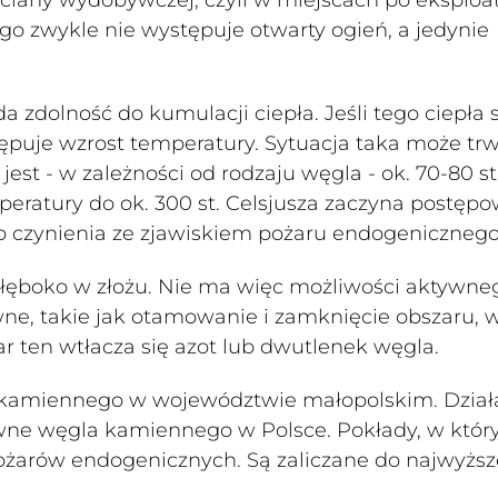
 zwykle nie występuje otwarty ogień, a jedynie
a zdolność do kumulacji ciepła. Jeśli tego ciepła s
stępuje wzrost temperatury. Sytuacja taka może tr
st - w zależności od rodzaju węgla - ok. 70-80 st
mperatury do ok. 300 st. Celsjusza zaczyna postęp
o czynienia ze zjawiskiem pożaru endogenicznego
 głęboko w złożu. Nie ma więc możliwości aktywne
wne, takie jak otamowanie i zamknięcie obszaru, 
 ten wtłacza się azot lub dwutlenek węgla.
 kamiennego w województwie małopolskim. Dział
ywne węgla kamiennego w Polsce. Pokłady, w któr
ożarów endogenicznych. Są zaliczane do najwyższ