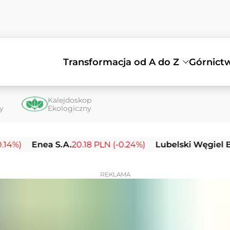
Transformacja od A do Z
Górnict
Kalejdoskop
ty
Ekologiczny
Enea S.A.
20.18 PLN (-0.24%)
Lubelski Węgiel Bogdank
REKLAMA