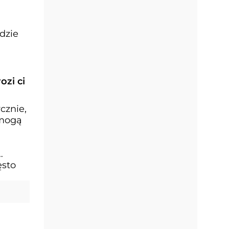
dzie
ozi ci
cznie,
 mogą
ęsto
.