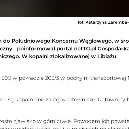
fot: Katarzyna Zaremba
ym do Południowego Koncernu Węglowego, w śr
niczny - poinformował portal netTG.pl Gospodark
czego. W kopalni zlokalizowanej w Libiążu
e 500 w pokładzie 203/3 w pochylni transportowej 
ne są kopalniane zastępy ratownicze. Ratownicy 
częste zjawisko w górnictwie. Powodem ich pows
ciany wydobywczej, czyli w miejscach po eksploat