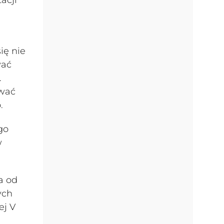
ię nie
wać
.
ować
.
go
w
a od
ych
ej V