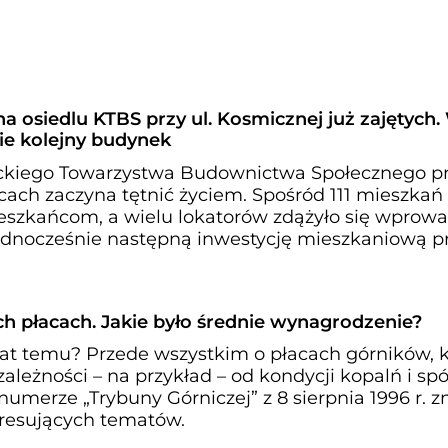
a osiedlu KTBS przy ul. Kosmicznej już zajętych.
e kolejny budynek
ckiego Towarzystwa Budownictwa Społecznego prz
ach zaczyna tętnić życiem. Spośród 111 mieszkań 
eszkańcom, a wielu lokatorów zdążyło się wprowa
dnocześnie następną inwestycję mieszkaniową prz
h płacach. Jakie było średnie wynagrodzenie?
lat temu? Przede wszystkim o płacach górników, 
ależności – na przykład – od kondycji kopalń i sp
numerze „Trybuny Górniczej” z 8 sierpnia 1996 r. z
teresujących tematów.