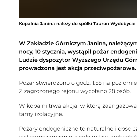
Kopalnia Janina należy do spółki Tauron Wydobycie
W Zakładzie Górniczym Janina, należąc
nocy, 10 stycznia, wystąpił pożar endoge
Ludzie dyspozytor Wyższego Urzędu Górni
prowadzona jest akcja przeciwpożarowa.
Pożar stwierdzono o godz. 1.55 na poziomi
Z zagrożonego rejonu wycofano 28 osób.
W kopalni trwa akcja, w którą zaangażowa
tamy izolacyjne.
Pożary endogeniczne to naturalne i dość 
jest samozagrzanie węgla w tzw. zrobach ś