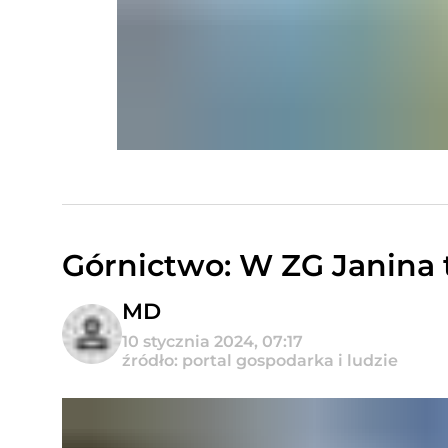
Górnictwo: W ZG Janina 
MD
10 stycznia 2024, 07:17
źródło: portal gospodarka i ludzie