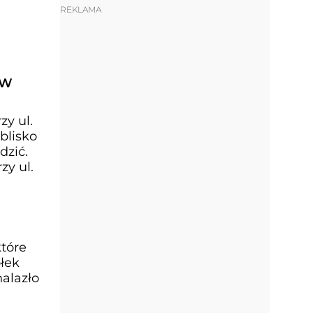
REKLAMA
 W
y ul.
blisko
dzić.
y ul.
które
ółek
nalazło