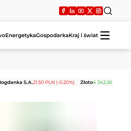
wo
Energetyka
Gospodarka
Kraj i świat
a S.A.
21.50 PLN (-0.20%)
Złoto
4 342.26 USD (0.00%)