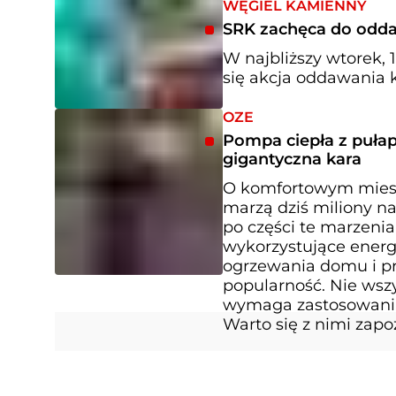
WĘGIEL KAMIENNY
SRK zachęca do odda
W najbliższy wtorek, 
się akcja oddawania k
OZE
Pompa ciepła z pułap
gigantyczna kara
O komfortowym miesz
marzą dziś miliony 
po części te marzeni
wykorzystujące energ
ogrzewania domu i pr
popularność. Nie wszy
wymaga zastosowania 
Warto się z nimi zapo