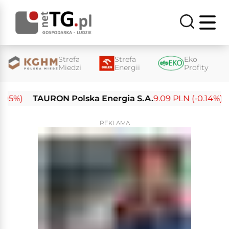
Strefa
Strefa
Eko
Miedzi
Energii
Profity
5%)
TAURON Polska Energia S.A.
9.09 PLN (-0.14%)
En
REKLAMA