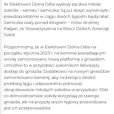
W Elektrowni Dolna Odra wykluły się dwa młode
sokoliki – samiec i samiczka. Są już dosyć wyrośnięte i
prawdopodobnie w ciągu dwóch tygodni będą latać.
Samiczka waży ponad kilogram – mówi Andrzej
Pałgan, ze Stowarzyszenia na Rzecz Dzikich Zwierząt
Sokół.
Przypomnijmy, że w Elektrowni Dolna Odra na
początku stycznia 2023 r. na kominie posiadającym
windę zamontowano nową platformę z gniazdem.
Umożliwi to w przyszłości sokolnikom łatwiejszy
dostęp do gniazda. Dodatkowo na nowym gnieździe
zamontowano kamerę, aby na bieżąco śledzić
przebieg lęgu i odpowiednio planować
obrączkowanie młodych sokołów w przyszłości. Póki
co dolnoodrzańskie sokoły korzystają ze starego
gniazda, ale na przyszły sezon lęgowy przewidziana
jest ich przeprowadzka.