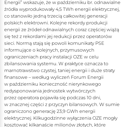
Energii” wskazuje, że w październiku br. odnawialne
źródła wyprodukowały 4,5 TWh energii elektrycznej,
co stanowiło jedną trzecią całkowitej generacji
polskich elektrowni. Kolejne rekordy produkcji
energii ze źródeł odnawialnych coraz częściej wiążą
się też z rekordami jej redukcji przez operatorów
sieci. Normą stają się powoli komunikaty PSE
informujące o kolejnych, przymusowych
ograniczeniach pracy instalacji OZE w celu
zbilansowania systemu. W praktyce oznacza to
marnotrawstwo czystej, taniej energii i duże straty
finansowe – według wyliczeń Forum Energii
w październiku konieczność nierynkowego
redysponowania jednostek wytwórczych
przez operatora pojawiła się podczas 10 dni,
w znacznej części z przyczyn bilansowych. W sumie
ograniczono generację 23,9 GWh energii
elektrycznej. Kilkugodzinne wyłączenia OZE mogły
kosztować kilkanaście milionów złotych, które