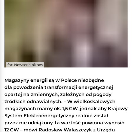
fot: Newseria biznes
Magazyny energii są w Polsce niezbędne
dla powodzenia transformacji energetycznej
opartej na zmiennych, zależnych od pogody
źródłach odnawialnych. – W wielkoskalowych
magazynach mamy ok. 1,5 GW, jednak aby Krajowy
System Elektroenergetyczny realnie został
przez nie odciążony, ta wartość powinna wynosić
12 GW – mówi Radosław Walaszczyk z Urzędu