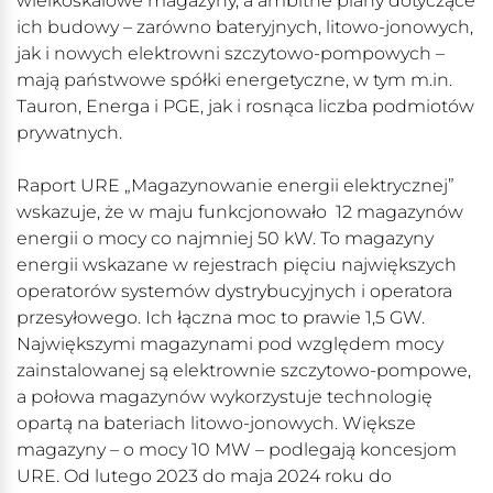
wielkoskalowe magazyny, a ambitne plany dotyczące
ich budowy – zarówno bateryjnych, litowo-jonowych,
jak i nowych elektrowni szczytowo-pompowych –
mają państwowe spółki energetyczne, w tym m.in.
Tauron, Energa i PGE, jak i rosnąca liczba podmiotów
prywatnych.
Raport URE „Magazynowanie energii elektrycznej”
wskazuje, że w maju funkcjonowało 12 magazynów
energii o mocy co najmniej 50 kW. To magazyny
energii wskazane w rejestrach pięciu największych
operatorów systemów dystrybucyjnych i operatora
przesyłowego. Ich łączna moc to prawie 1,5 GW.
Największymi magazynami pod względem mocy
zainstalowanej są elektrownie szczytowo-pompowe,
a połowa magazynów wykorzystuje technologię
opartą na bateriach litowo-jonowych. Większe
magazyny – o mocy 10 MW – podlegają koncesjom
URE. Od lutego 2023 do maja 2024 roku do