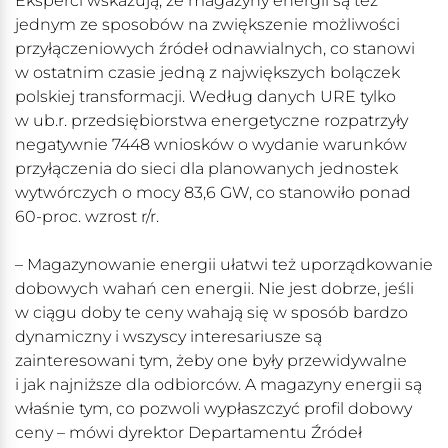
Eksperci wskazują, że magazyny energii są też
jednym ze sposobów na zwiększenie możliwości
przyłączeniowych źródeł odnawialnych, co stanowi
w ostatnim czasie jedną z największych bolączek
polskiej transformacji. Według danych URE tylko
w ub.r. przedsiębiorstwa energetyczne rozpatrzyły
negatywnie 7448 wniosków o wydanie warunków
przyłączenia do sieci dla planowanych jednostek
wytwórczych o mocy 83,6 GW, co stanowiło ponad
60-proc. wzrost r/r.
– Magazynowanie energii ułatwi też uporządkowanie
dobowych wahań cen energii. Nie jest dobrze, jeśli
w ciągu doby te ceny wahają się w sposób bardzo
dynamiczny i wszyscy interesariusze są
zainteresowani tym, żeby one były przewidywalne
i jak najniższe dla odbiorców. A magazyny energii są
właśnie tym, co pozwoli wypłaszczyć profil dobowy
ceny – mówi dyrektor Departamentu Źródeł