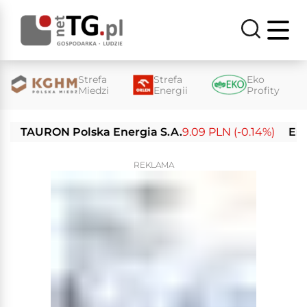
Strefa
Strefa
Eko
Miedzi
Energii
Profity
AURON Polska Energia S.A.
9.09 PLN (-0.14%)
Enea S.A
REKLAMA