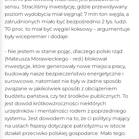
sensu. Straciliśmy inwestycję, gdzie przewidywany
poziom wydobycia miał sięgnąć 7 mln ton węgla, a
zatrudnionych miało być bezpośrednio 2 tys. ludzi.
70 proc. to miał być węgiel koksowy – argumentuje
były wicepremier i dodaje:
- Nie jestem w stanie pojąc, dlaczego polski rząd
(Mateusza Morawieckiego - red.) blokował
inwestycje, które generowały nowe miejsca pracy,
budowały nasze bezpieczeństwo energetyczne i
surowcowe, natomiast nie były w żadne sposób
związane w jakikolwiek sposób z obciążeniem
budżetu państwa, czy też środków publicznych. To
jest dowód krótkowzroczności niektórych
urzędników i mentalności rodem z poprzedniego
systemu. Jest dowodem na to, że ci politycy mający
na ustach frazesy dotyczące patriotyzmu w istocie
działali przeciwko polskiej gospodarce. Mało tego.