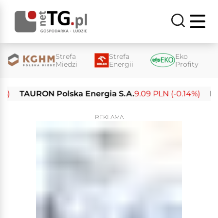
Strefa
Strefa
Eko
Miedzi
Energii
Profity
TAURON Polska Energia S.A.
9.09 PLN (-0.14%)
Enea 
REKLAMA