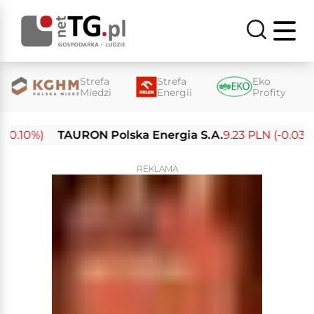
Strefa
Strefa
Eko
Miedzi
Energii
Profity
.10%)
TAURON Polska Energia S.A.
9.23 PLN (-0.03%)
REKLAMA