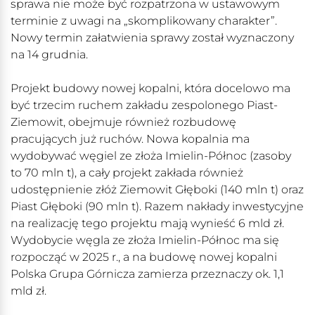
sprawa nie może być rozpatrzona w ustawowym
terminie z uwagi na „skomplikowany charakter”.
Nowy termin załatwienia sprawy został wyznaczony
na 14 grudnia.
Projekt budowy nowej kopalni, która docelowo ma
być trzecim ruchem zakładu zespolonego Piast-
Ziemowit, obejmuje również rozbudowę
pracujących już ruchów. Nowa kopalnia ma
wydobywać węgiel ze złoża Imielin-Północ (zasoby
to 70 mln t), a cały projekt zakłada również
udostępnienie złóż Ziemowit Głęboki (140 mln t) oraz
Piast Głęboki (90 mln t). Razem nakłady inwestycyjne
na realizację tego projektu mają wynieść 6 mld zł.
Wydobycie węgla ze złoża Imielin-Północ ma się
rozpocząć w 2025 r., a na budowę nowej kopalni
Polska Grupa Górnicza zamierza przeznaczy ok. 1,1
mld zł.