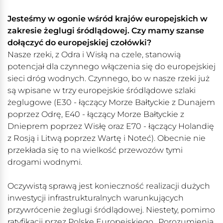
Jesteśmy w ogonie wśród krajów europejskich w
zakresie żeglugi śródlądowej. Czy mamy szanse
dołączyć do europejskiej czołówki?
Nasze rzeki, z Odra i Wisłą na czele, stanowią
potencjał dla czynnego włączenia się do europejskiej
sieci dróg wodnych. Czynnego, bo w nasze rzeki już
są wpisane w trzy europejskie śródlądowe szlaki
żeglugowe (E30 - łączący Morze Bałtyckie z Dunajem
poprzez Odrę, E40 - łączący Morze Bałtyckie z
Dnieprem poprzez Wisłę oraz E70 - łączący Holandię
z Rosją i Litwą poprzez Wartę i Noteć). Obecnie nie
przekłada się to na wielkość przewozów tymi
drogami wodnymi.
Oczywistą sprawą jest konieczność realizacji dużych
inwestycji infrastrukturalnych warunkujących
przywrócenie żeglugi śródlądowej. Niestety, pomimo
ratyfikacji przez Polskę Europejskiego „Porozumienia