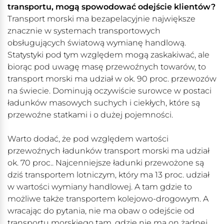
transportu, mogą spowodować odejście klientów?
Transport morski ma bezapelacyjnie największe
znacznie w systemach transportowych
obsługujących światową wymianę handlową.
Statystyki pod tym względem mogą zaskakiwać, ale
biorąc pod uwagę masę przewoźnych towarów, to
transport morski ma udział w ok. 90 proc. przewozów
na świecie. Dominują oczywiście surowce w postaci
ładunków masowych suchych i ciekłych, które są
przewoźne statkami i o dużej pojemności.
Warto dodać, że pod względem wartości
przewoźnych ładunków transport morski ma udział
ok. 70 proc.. Najcenniejsze ładunki przewożone są
dziś transportem lotniczym, który ma 13 proc. udział
w wartości wymiany handlowej. A tam gdzie to
możliwe także transportem kolejowo-drogowym. A
wracając do pytania, nie ma obaw o odejście od
transportu morskiego tam, gdzie nie ma on żadnej