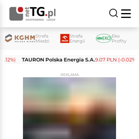
Strefa
Strefa
Eko
Miedzi
Energii
Profity
2%)
TAURON Polska Energia S.A.
9.07 PLN (-0.02%)
E
REKLAMA