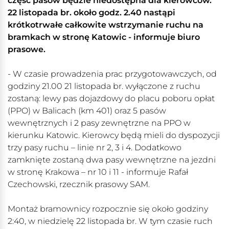
część pasów będzie niedostępna dla kierowców.
22 listopada br. około godz. 2.40 nastąpi
krótkotrwałe całkowite wstrzymanie ruchu na
bramkach w stronę Katowic - informuje biuro
prasowe.
- W czasie prowadzenia prac przygotowawczych, od
godziny 21.00 21 listopada br. wyłączone z ruchu
zostaną: lewy pas dojazdowy do placu poboru opłat
(PPO) w Balicach (km 401) oraz 5 pasów
wewnętrznych i 2 pasy zewnętrzne na PPO w
kierunku Katowic. Kierowcy będą mieli do dyspozycji
trzy pasy ruchu – linie nr 2, 3 i 4. Dodatkowo
zamknięte zostaną dwa pasy wewnętrzne na jezdni
w stronę Krakowa – nr 10 i 11 - informuje Rafał
Czechowski, rzecznik prasowy SAM.
Montaż bramownicy rozpocznie się około godziny
2:40, w niedzielę 22 listopada br. W tym czasie ruch