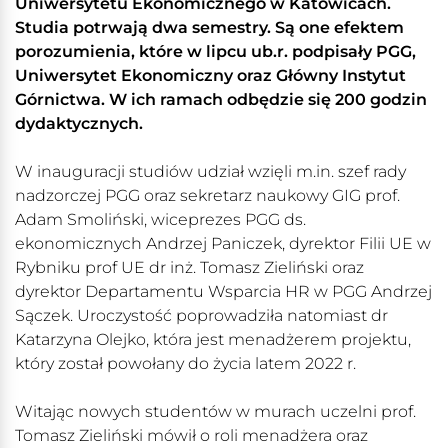
Uniwersytetu Ekonomicznego w Katowicach.
Studia potrwają dwa semestry. Są one efektem
porozumienia, które w lipcu ub.r. podpisały PGG,
Uniwersytet Ekonomiczny oraz Główny Instytut
Górnictwa. W ich ramach odbędzie się 200 godzin
dydaktycznych.
W inauguracji studiów udział wzięli m.in. szef rady
nadzorczej PGG oraz sekretarz naukowy GIG prof.
Adam Smoliński, wiceprezes PGG ds.
ekonomicznych Andrzej Paniczek, dyrektor Filii UE w
Rybniku prof UE dr inż. Tomasz Zieliński oraz
dyrektor Departamentu Wsparcia HR w PGG Andrzej
Sączek. Uroczystość poprowadziła natomiast dr
Katarzyna Olejko, która jest menadżerem projektu,
który został powołany do życia latem 2022 r.
Witając nowych studentów w murach uczelni prof.
Tomasz Zieliński mówił o roli menadżera oraz