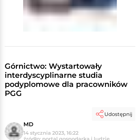
Górnictwo: Wystartowały
interdyscyplinarne studia
podyplomowe dla pracowników
PGG
Udostępnij
MD
14 stycznia 2023, 16:22
źródło: portal gospodarka i ludzie