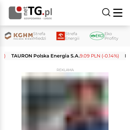
Strefa
Strefa
Eko
Miedzi
Energii
Profity
TAURON Polska Energia S.A.
9.09 PLN (-0.14%)
Enea S
REKLAMA